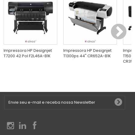
Impressora HP Designjet
Impressora HP Designjet
Impre
T7200 42 Pol F2L46A-B1K
T1300ps 44" CR652A-B1K
T1500p
CR357