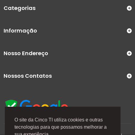
Categorias
Informação
Nosso Endereço
Nossos Contatos
O site da Cinco TI utiliza cookies e outras
tecnologias para que possamos melhorar a
A Cinco TI (5TI) é uma marca registrada de CINCO TI
sua experiência.