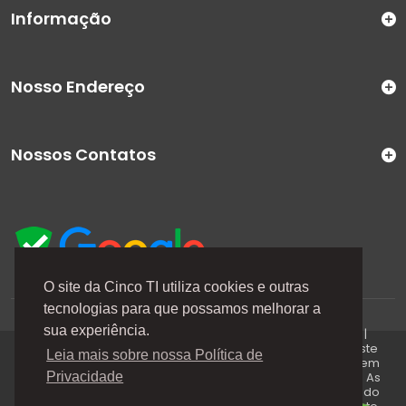
Informação
Nosso Endereço
Nossos Contatos
O site da Cinco TI utiliza cookies e outras
tecnologias para que possamos melhorar a
A Cinco TI (5TI) é uma marca registrada de CINCO TI
sua experiência.
COMERCIO E SERVICOS LTDA | CNPJ: 08.307.867/0001-04 |
Todos os direitos reservados. Os preços anunciados neste
Leia mais sobre nossa Política de
site ou via e-mails promocionais podem ser alterados sem
prévio aviso. A 5TI não é responsável por erros descritos. As
Privacidade
fotos contidas nessa página são meramente ilustrativas do