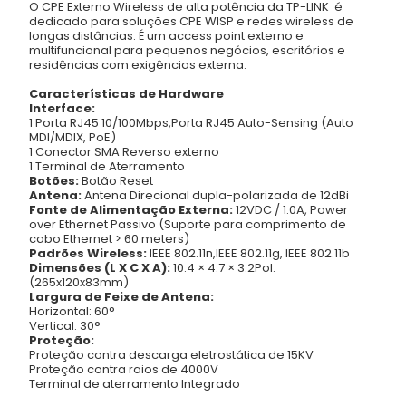
O CPE Externo Wireless de alta potência da TP-LINK é
dedicado para soluções CPE WISP e redes wireless de
longas distâncias. É um access point externo e
multifuncional para pequenos negócios, escritórios e
residências com exigências externa.
Características de Hardware
Interface:
1 Porta RJ45 10/100Mbps,Porta RJ45 Auto-Sensing (Auto
MDI/MDIX, PoE)
1 Conector SMA Reverso externo
1 Terminal de Aterramento
Botões:
Botão Reset
Antena:
Antena Direcional dupla-polarizada de 12dBi
Fonte de Alimentação Externa:
12VDC / 1.0A, Power
over Ethernet Passivo (Suporte para comprimento de
cabo Ethernet > 60 meters)
Padrões Wireless:
IEEE 802.11n,IEEE 802.11g, IEEE 802.11b
Dimensões (L X C X A):
10.4 × 4.7 × 3.2Pol.
(265x120x83mm)
Largura de Feixe de Antena:
Horizontal: 60°
Vertical: 30°
Proteção:
Proteção contra descarga eletrostática de 15KV
Proteção contra raios de 4000V
Terminal de aterramento Integrado