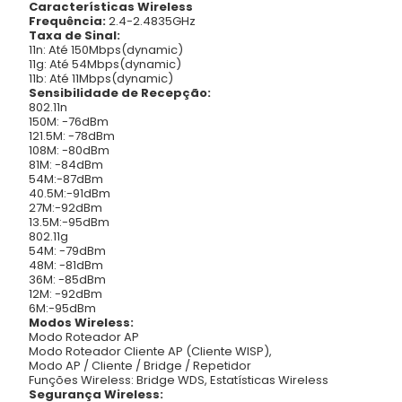
Características Wireless
Frequência:
2.4-2.4835GHz
Taxa de Sinal:
11n: Até 150Mbps(dynamic)
11g: Até 54Mbps(dynamic)
11b: Até 11Mbps(dynamic)
Sensibilidade de Recepção:
802.11n
150M: -76dBm
121.5M: -78dBm
108M: -80dBm
81M: -84dBm
54M:-87dBm
40.5M:-91dBm
27M:-92dBm
13.5M:-95dBm
802.11g
54M: -79dBm
48M: -81dBm
36M: -85dBm
12M: -92dBm
6M:-95dBm
Modos Wireless:
Modo Roteador AP
Modo Roteador Cliente AP (Cliente WISP),
Modo AP / Cliente / Bridge / Repetidor
Funções Wireless:
Bridge WDS, Estatísticas Wireless
Segurança Wireless: