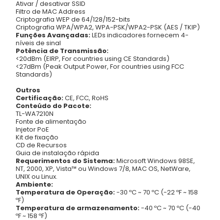
Ativar / desativar SSID
Filtro de MAC Address
Criptografia WEP de 64/128/152-bits
Criptografia WPA/WPA2, WPA-PSK/WPA2-PSK (AES / TKIP)
Funções Avançadas:
LEDs indicadores fornecem 4-
níveis de sinal
Potência de Transmissão:
<20dBm (EIRP, For countries using CE Standards)
<27dBm (Peak Output Power, For countries using FCC
Standards)
Outros
Certificação:
CE, FCC, RoHS
Conteúdo do Pacote:
TL-WA7210N
Fonte de alimentação
Injetor PoE
Kit de fixação
CD de Recursos
Guia de instalação rápida
Requerimentos do Sistema:
Microsoft Windows 98SE,
NT, 2000, XP, Vista™ ou Windows 7/8, MAC OS, NetWare,
UNIX ou Linux.
Ambiente:
Temperatura de Operação:
-30 ºC ~ 70 ºC (-22 ºF ~ 158
ºF)
Temperatura de armazenamento:
-40 ºC ~ 70 ºC (-40
ºF ~ 158 ºF)