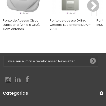
Ponto de Acesso Cisco
Ponto de acesso D-link,
Ponto
Dual band (2,4 e 5 GHz),
wireless N, 3 antenas, DAP-
MSM43
Com antenas...
2590
Categorias