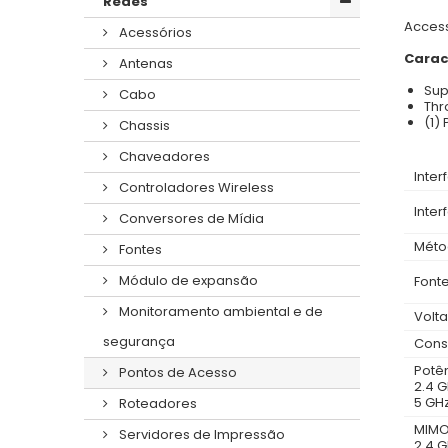
Redes
Access
Acessórios
Carac
Antenas
Sup
Cabo
Thr
(1)
Chassis
Chaveadores
Inte
Controladores Wireless
Inte
Conversores de Mídia
Méto
Fontes
Módulo de expansão
Font
Monitoramento ambiental e de
Volt
segurança
Cons
Potê
Pontos de Acesso
2.4 
5 GH
Roteadores
MIM
Servidores de Impressão
2.4 