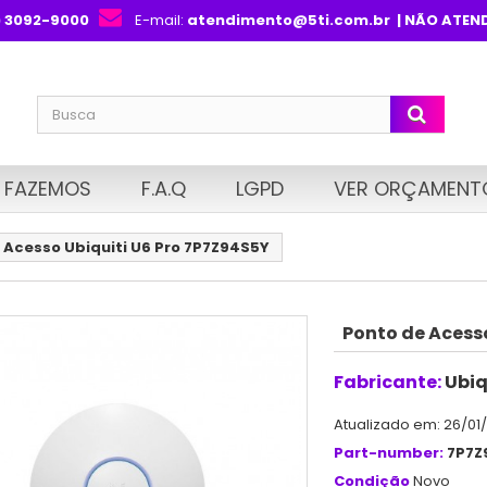
) 3092-9000
E-mail:
atendimento@5ti.com.br
| NÃO ATEN
 FAZEMOS
F.A.Q
LGPD
VER ORÇAMENT
 Acesso Ubiquiti U6 Pro 7P7Z94S5Y
Ponto de Acess
Fabricante:
Ubiq
Atualizado em: 26/01
Part-number:
7P7Z
Condição
Novo