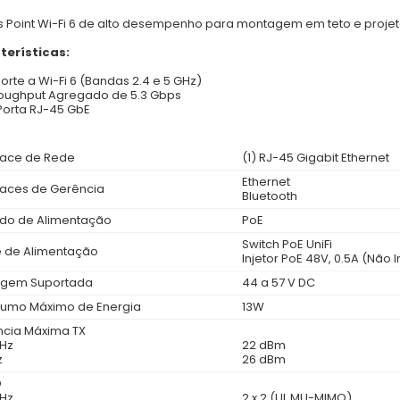
 Point Wi-Fi 6 de alto desempenho para montagem em teto e proje
terísticas:
orte a Wi-Fi 6 (Bandas 2.4 e 5 GHz)
oughput Agregado de 5.3 Gbps
 Porta RJ-45 GbE
rface de Rede
(1) RJ-45 Gigabit Ethernet
Ethernet
rfaces de Gerência
Bluetooth
do de Alimentação
PoE
Switch PoE UniFi
e de Alimentação
Injetor PoE 48V, 0.5A (Não 
agem Suportada
44 a 57 V DC
umo Máximo de Energia
13W
ncia Máxima TX
GHz
22 dBm
z
26 dBm
O
GHz
2 x 2 (UL MU-MIMO)