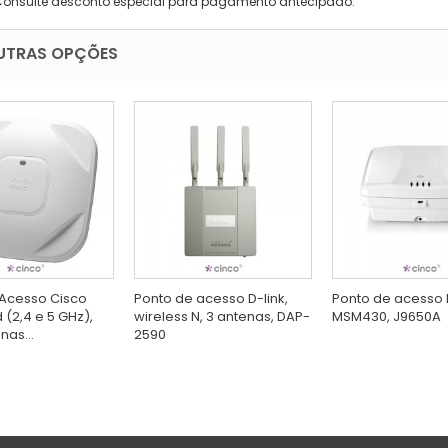
Consulte desconto especial para pagamento antecipado.
UTRAS OPÇÕES
 Acesso Cisco
Ponto de acesso D-link,
Ponto de acesso
 (2,4 e 5 GHz),
wireless N, 3 antenas, DAP-
MSM430, J9650A
as...
2590