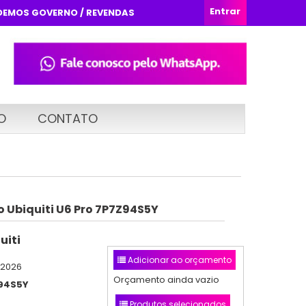
Entrar
DEMOS GOVERNO / REVENDAS
O
CONTATO
o Ubiquiti U6 Pro 7P7Z94S5Y
uiti
Adicionar ao orçamento
/2026
Orçamento ainda vazio
94S5Y
Produtos selecionados