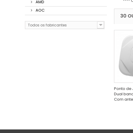
**** 
AMD
AOC
30 O
Todos os fabricantes
Ponto de
Dual band
Com anten