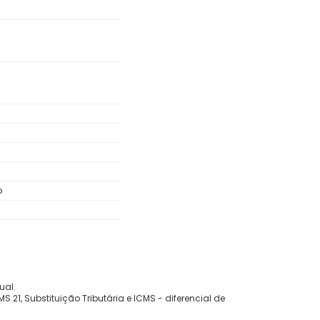
o
ual.
 21, Substituição Tributária e ICMS - diferencial de