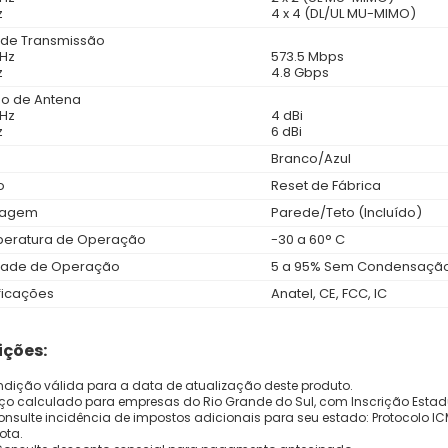
z
4 x 4 (DL/UL MU-MIMO)
 de Transmissão
GHz
573.5 Mbps
z
4.8 Gbps
o de Antena
GHz
4 dBi
z
6 dBi
Branco/Azul
o
Reset de Fábrica
tagem
Parede/Teto (Incluído)
eratura de Operação
-30 a 60° C
ade de Operação
5 a 95% Sem Condensaçã
ficações
Anatel, CE, FCC, IC
ções:
dição válida para a data de atualização deste produto.
eço calculado para empresas do Rio Grande do Sul, com Inscrição Estad
onsulte incidência de impostos adicionais para seu estado: Protocolo ICMS
ota.