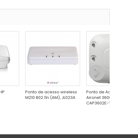
 HP
Ponto de acesso wireless
Ponto de Acesso Cisco
M210 802.11n (AM), JL023A
Aironet 3600 AIR-
CAP3602E-T-K9