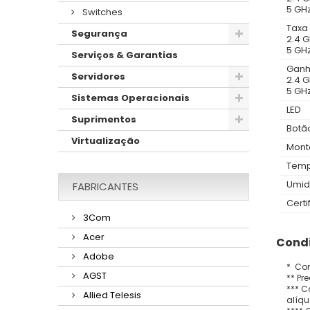
5 GH
Switches
Taxa
Segurança
2.4 
5 GH
Serviços & Garantias
Ganh
Servidores
2.4 
5 GH
Sistemas Operacionais
LED
Suprimentos
Botã
Virtualização
Mon
Temp
Umid
FABRICANTES
Certi
3Com
Acer
Condi
Adobe
* Con
AGST
** Pr
*** C
Allied Telesis
alíqu