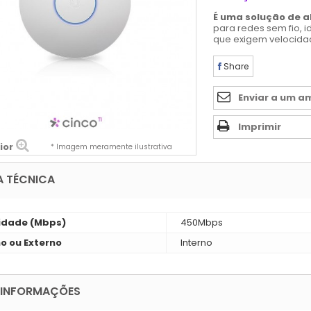
É uma solução de 
para redes sem fio, i
que exigem velocidad
Share
Enviar a um a
Imprimir
ior
* Imagem meramente ilustrativa
A TÉCNICA
idade (Mbps)
450Mbps
no ou Externo
Interno
 INFORMAÇÕES