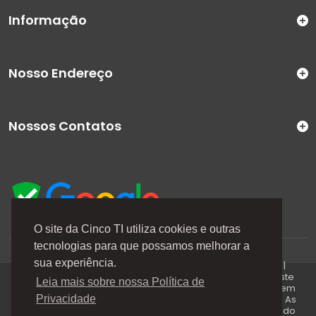
Informação
Nosso Endereço
Nossos Contatos
O site da Cinco TI utiliza cookies e outras
tecnologias para que possamos melhorar a
A Cinco TI (5TI) é uma marca registrada de CINCO TI
sua experiência.
COMERCIO E SERVICOS LTDA | CNPJ: 08.307.867/0001-04 |
Todos os direitos reservados. Os preços anunciados neste
Leia mais sobre nossa Política de
site ou via e-mails promocionais podem ser alterados sem
prévio aviso. A 5TI não é responsável por erros descritos. As
Privacidade
fotos contidas nessa página são meramente ilustrativas do