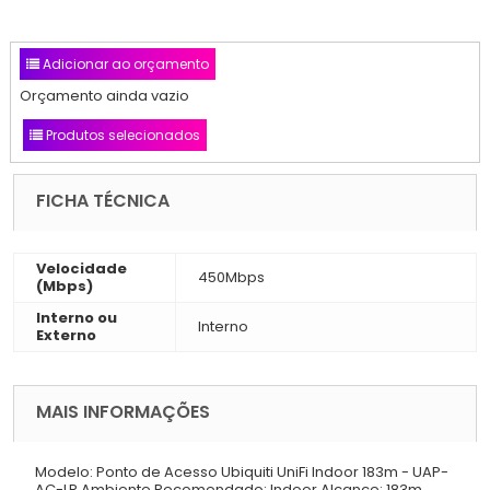
Adicionar ao orçamento
Orçamento ainda vazio
Produtos selecionados
FICHA TÉCNICA
Velocidade
450Mbps
(Mbps)
Interno ou
Interno
Externo
MAIS INFORMAÇÕES
Modelo: Ponto de Acesso Ubiquiti UniFi Indoor 183m - UAP-
AC-LR Ambiente Recomendado: Indoor Alcance: 183m