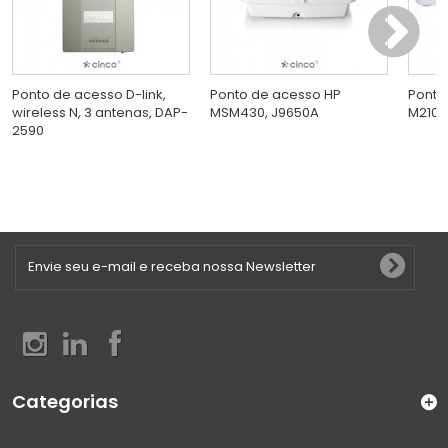
Ponto de acesso D-link,
Ponto de acesso HP
Ponto
wireless N, 3 antenas, DAP-
MSM430, J9650A
M210 8
2590
Categorias