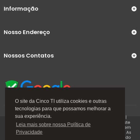
Informação
Nosso Endereço
Nossos Contatos
O site da Cinco TI utiliza cookies e outras
tecnologias para que possamos melhorar a
A Cinco TI (5TI) é uma marca registrada de CINCO TI
sua experiência.
COMERCIO E SERVICOS LTDA | CNPJ: 08.307.867/0001-04 |
Todos os direitos reservados. Os preços anunciados neste
Leia mais sobre nossa Política de
site ou via e-mails promocionais podem ser alterados sem
prévio aviso. A 5TI não é responsável por erros descritos. As
Privacidade
fotos contidas nessa página são meramente ilustrativas do