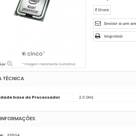
Share
Enviar a um a
Imprimir
ior
* Imagem meramente ilustrativa
A TÉCNICA
idade base do Processador
2.0 GHz
 INFORMAÇÕES
o:
E5504