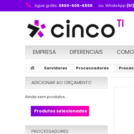
Ligue grátis:
0800-605-6555
ou: WhatsApp
(51
EMPRESA
DIFERENCIAIS
COMO
Servidores
Processadores
Proces
ADICIONAR AO ORÇAMENTO
Ainda sem produtos.
Produtos selecionados
PROCESSADORES