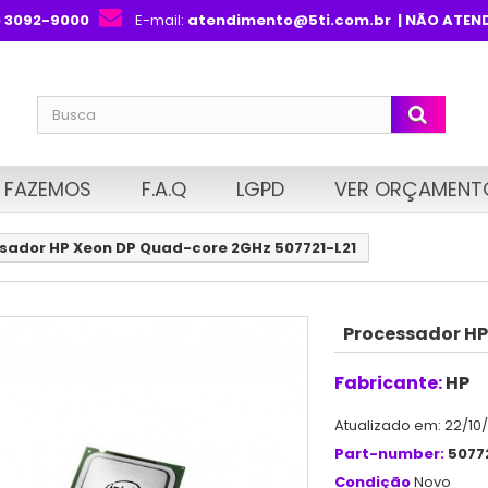
) 3092-9000
E-mail:
atendimento@5ti.com.br
| NÃO ATEN
 FAZEMOS
F.A.Q
LGPD
VER ORÇAMENT
sador HP Xeon DP Quad-core 2GHz 507721-L21
Processador HP
Fabricante:
HP
Atualizado em: 22/10
Part-number:
5077
Condição
Novo