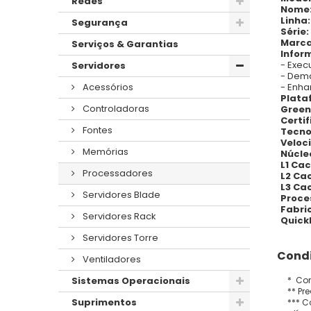
Redes
Nome
Linha:
Segurança
Série:
Marca
Serviços & Garantias
Infor
- Execu
Servidores
- Dem
- Enha
Acessórios
Plata
Controladoras
Green
Certi
Fontes
Tecno
Veloc
Memórias
Núcle
L1 Cac
Processadores
L2 Ca
L3 Ca
Servidores Blade
Proce
Fabri
Servidores Rack
Quick
Servidores Torre
Condi
Ventiladores
* Con
Sistemas Operacionais
** Pr
Suprimentos
*** C