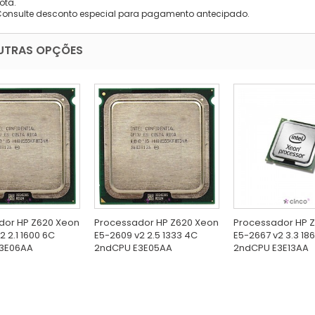
ota.
Consulte desconto especial para pagamento antecipado.
UTRAS OPÇÕES
dor HP Z620 Xeon
Processador HP Z620 Xeon
Processador HP 
2 2.1 1600 6C
E5-2609 v2 2.5 1333 4C
E5-2667 v2 3.3 18
3E06AA
2ndCPU E3E05AA
2ndCPU E3E13AA