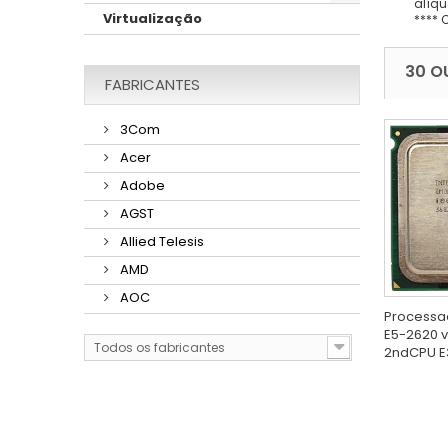
alíqu
Virtualização
**** 
30 O
FABRICANTES
3Com
Acer
Adobe
AGST
Allied Telesis
AMD
AOC
Processa
E5-2620 v
Todos os fabricantes
2ndCPU E