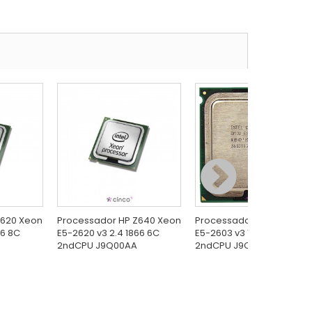
Z620 Xeon
Processador HP Z640 Xeon
Processador HP Z640 Xe
66 8C
E5-2620 v3 2.4 1866 6C
E5-2603 v3 1.6 1600 6C
2ndCPU J9Q00AA
2ndCPU J9Q02AA