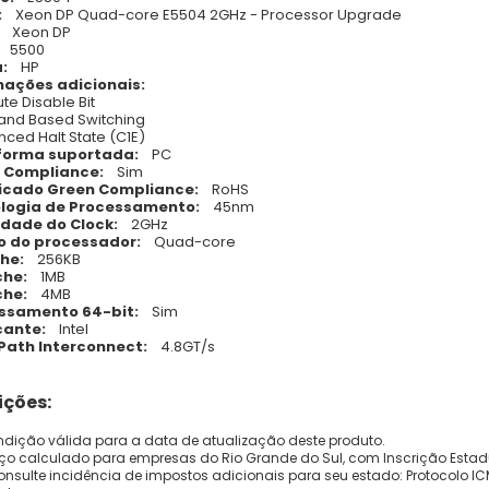
:
Xeon DP Quad-core E5504 2GHz - Processor Upgrade
Xeon DP
5500
:
HP
mações adicionais:
te Disable Bit
and Based Switching
nced Halt State (C1E)
forma suportada:
PC
 Compliance:
Sim
ficado Green Compliance:
RoHS
logia de Processamento:
45nm
idade do Clock:
2GHz
o do processador:
Quad-core
he:
256KB
che:
1MB
che:
4MB
ssamento 64-bit:
Sim
cante:
Intel
Path Interconnect:
4.8GT/s
ções:
dição válida para a data de atualização deste produto.
eço calculado para empresas do Rio Grande do Sul, com Inscrição Estad
onsulte incidência de impostos adicionais para seu estado: Protocolo ICMS