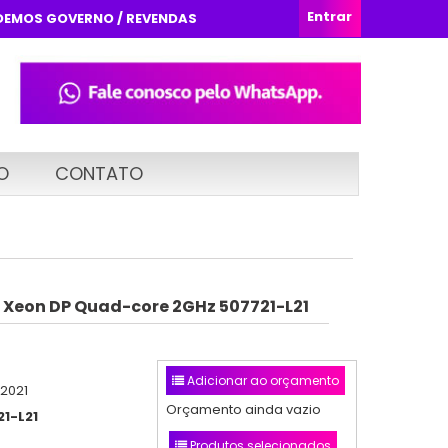
Entrar
DEMOS GOVERNO / REVENDAS
O
CONTATO
 Xeon DP Quad-core 2GHz 507721-L21
Adicionar ao orçamento
/2021
Orçamento ainda vazio
21-L21
Produtos selecionados