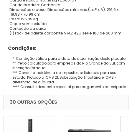
Carga estática: 907,18 kg (2.000 lb)
Cor do produto: Carbonite
Dimensões e peso: Dimensões mínimas (L x P x A): 216,6 x
119,98 x 70,99 cm
Peso: 126,09 kg
O que vem incluído
Conteúdo da caixa
(1) rack de palete carbonite V142 42U série 100 de 600 mm
Condições:
* Condição válida para a data de atualização deste produto.
** Preço calculado para empresas do Rio Grande do Sul, com
Inscrição Estadual.
*** Consulte incidência de impostos adicionais para seu
estado: Protocolo ICMS 21, Substituição Tributária e ICMS -
diferencial de alíquota.
**** Consulte desconto especial para pagamento antecipado.
30 OUTRAS OPÇÕES