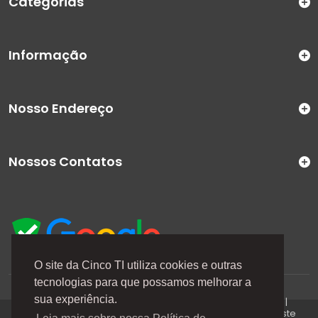
Categorias
Informação
Nosso Endereço
Nossos Contatos
O site da Cinco TI utiliza cookies e outras
tecnologias para que possamos melhorar a
A Cinco TI (5TI) é uma marca registrada de CINCO TI
sua experiência.
COMERCIO E SERVICOS LTDA | CNPJ: 08.307.867/0001-04 |
Todos os direitos reservados. Os preços anunciados neste