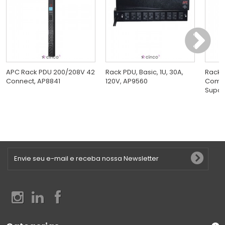
APC Rack PDU 200/208V 42
Rack PDU, Basic, 1U, 30A,
Rack I
Connect, AP8841
120V, AP9560
Compa
Supor