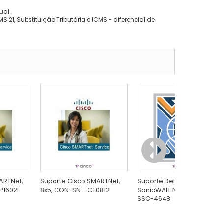
ual.
 21, Substituição Tributária e ICMS - diferencial de
ARTNet,
Suporte Cisco SMARTNet,
Suporte Dell 1 ano para
P1602I
8x5, CON-SNT-CT0812
SonicWALL NSA 220 01-
SSC-4648