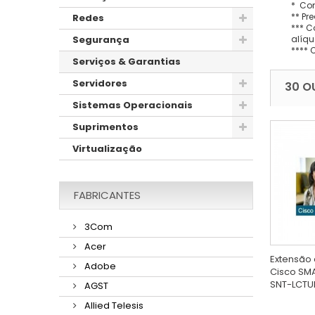
* Con
** Pr
Redes
*** C
alíqu
Segurança
**** 
Serviços & Garantias
Servidores
30 O
Sistemas Operacionais
Suprimentos
Virtualização
FABRICANTES
3Com
Acer
Extensão 
Adobe
Cisco SMA
SNT-LCTU
AGST
Allied Telesis