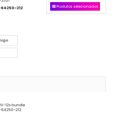
/2021
Produtos selecionados
-64250-212
migo
IV-12x bundle
0-64250-212