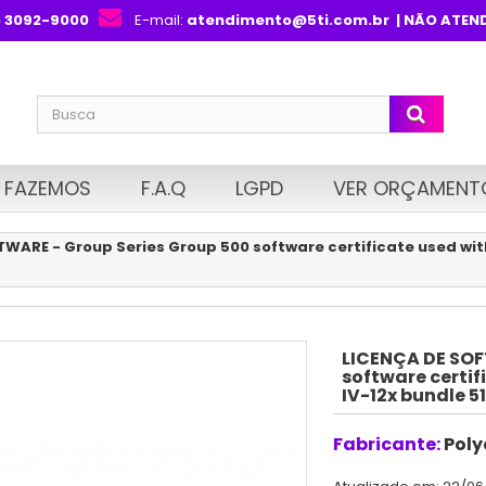
) 3092-9000
E-mail:
atendimento@5ti.com.br
| NÃO ATEN
 FAZEMOS
F.A.Q
LGPD
VER ORÇAMENT
WARE - Group Series Group 500 software certificate used with
LICENÇA DE SOF
software certif
IV-12x bundle 
Fabricante:
Pol