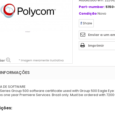
Atualizado em: 22/06
Part-number:
5150
Condição
Novo
Share
Enviar a um a
Imprimir
ior
* Imagem meramente ilustrativa
 INFORMAÇÕES
ÇA DE SOFTWARE
Series Group 500 software certificate used with Group 500 Eagle Eye 
es one year Premiere Services. Brazil only. Must be ordered with 720
ções: