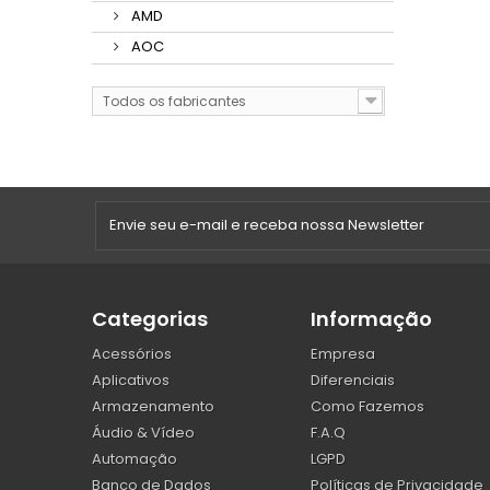
AMD
AOC
Todos os fabricantes
Categorias
Informação
Acessórios
Empresa
Aplicativos
Diferenciais
Armazenamento
Como Fazemos
Áudio & Vídeo
F.A.Q
Automação
LGPD
Banco de Dados
Políticas de Privacidade