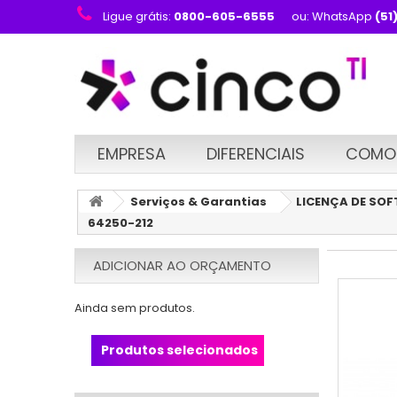
Ligue grátis:
0800-605-6555
ou: WhatsApp
(51
EMPRESA
DIFERENCIAIS
COMO
Serviços & Garantias
LICENÇA DE SOFT
64250-212
ADICIONAR AO ORÇAMENTO
Ainda sem produtos.
Produtos selecionados