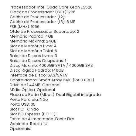
Processador: Intel Quad Core Xeon E5520
Clock do Processador (GHz): 226
Cache de Processador (L2): -
Cache de Processador (L3): 8 MB
FSB (MHz): 1066
Qtde de Processador Suportado: 2
Memória Padrão: 4GB
Memória Máxima: 24GB
Slot de Memória Livre: 4
Slot de Memória Total: 6
Baias de Discos Livres: 3
Baias de Discos Ocupadas: 1
Disco Máximo: 4000GB SATA / 4000GB SAS
Disco Rígido Padrão: 146GB
Interface de Disco: SAS/SATA
Controladora: Smart Array P410 (RAID 0 e 1)
Drive de 1.44MB: Opcional
Mídia Óptica: Opcional
Placa de Rede (Mbps): Dual Gigabit integrada
Porta Paralela: Não
Porta USB: 05
Slot PCI-X: Não
Slot PCI Express (PCI-E): 1
Fonte de Alimentação: Fonte Fixa
Gabinete: Rack / 1U
Opcionais: