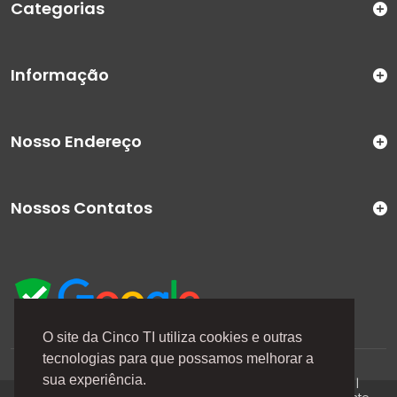
Categorias
Informação
Nosso Endereço
Nossos Contatos
O site da Cinco TI utiliza cookies e outras
tecnologias para que possamos melhorar a
A Cinco TI (5TI) é uma marca registrada de CINCO TI
sua experiência.
COMERCIO E SERVICOS LTDA | CNPJ: 08.307.867/0001-04 |