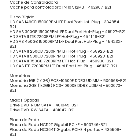
Cache de Controladora
Cache para controladora P410 512MB - 462967-B21
Disco Rígido
HD SAS 146GB 15000RPM LFF Dual Port Hot-Plug - 384854-
B21
HD SAS 300GB 15000RPM LFF Dual Port Hot-Plug - 416127-B21
HD SATA II 1TB 7200RPM LFF Hot-Plug - 454146-B21
HD SAS 450GB 15000RPM LFF Dual Port Hot-Plug - 454232-
B21
HD SATA II 250GB 7200RPM LFF Hot-Plug - 458926-B21
HD SATA II 500GB 7200RPM LFF Hot-Plug - 458928-B21
HD SATA II 750GB 7200RPM LFF Hot-Plug - 458930-B21
HD SAS 1TB 7200RPM LFF Dual Port Hot-Plug - 461137-B21
Memórias
Memória 1GB (1x1GB) PC3-10600E DDR3 UDIMM - 500668-B21
Memória 2GB (1x2GB) PC3-10600E DDR3 UDIMM - 500670-
B21
Midias Ópticas
Drive DVD-ROM SATA - 481045-B21
Drive DVD-RW SATA - 481047-B21
Placa de Rede
Placa de Rede NC112T Gigabit PCI-E - 503746-B21
Placa de Rede NC364T Gigabit PCI-E 4 portas - 435508-
B21