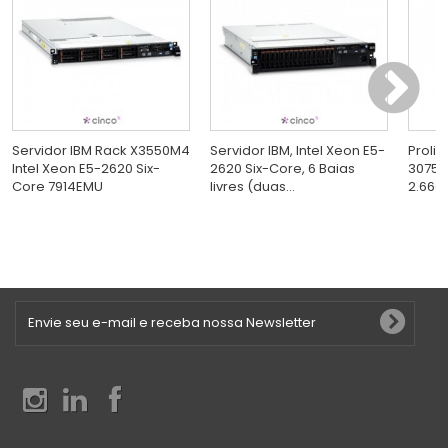
Servidor IBM Rack X3550M4
Servidor IBM, Intel Xeon E5-
Proli
Intel Xeon E5-2620 Six-
2620 Six-Core, 6 Baias
3075 
Core 7914EMU
livres (duas...
2.66GH