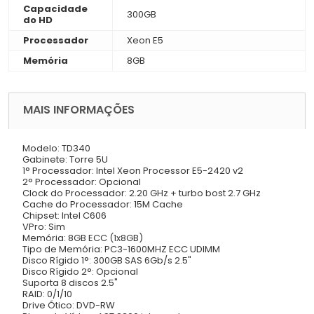
Capacidade
300GB
do HD
Processador
Xeon E5
Memória
8GB
MAIS INFORMAÇÕES
Modelo: TD340
Gabinete: Torre 5U
1° Processador: Intel Xeon Processor E5-2420 v2
2° Processador: Opcional
Clock do Processador: 2.20 GHz + turbo bost 2.7 GHz
Cache do Processador: 15M Cache
Chipset: Intel C606
VPro: Sim
Memória: 8GB ECC (1x8GB)
Tipo de Memória: PC3-1600MHZ ECC UDIMM
Disco Rígido 1°: 300GB SAS 6Gb/s 2.5"
Disco Rígido 2°: Opcional
Suporta 8 discos 2.5"
RAID: 0/1/10
Drive Ótico: DVD-RW