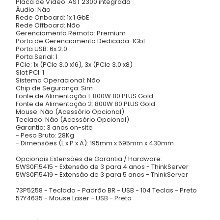
Placa de Vídeo: AST 2300 integrada
Áudio: Não
Rede Onboard: 1x 1 GbE
Rede Offboard: Não
Gerenciamento Remoto: Premium
Porta de Gerenciamento Dedicada: 1GbE
Porta USB: 6x 2.0
Porta Serial: 1
PCIe: 1x (PCIe 3.0 x16), 3x (PCIe 3.0 x8)
Slot PCI: 1
Sistema Operacional: Não
Chip de Segurança: Sim
Fonte de Alimentação 1: 800W 80 PLUS Gold
Fonte de Alimentação 2: 800W 80 PLUS Gold
Mouse: Não (Acessório Opcional)
Teclado: Não (Acessório Opcional)
Garantia: 3 anos on-site
- Peso Bruto: 28Kg
- Dimensões (L x P x A): 195mm x 595mm x 430mm
Opcionais Extensões de Garantia / Hardware:
5WS0F15415 - Extensão de 3 para 4 anos - ThinkServer
5WS0F15419 - Extensão de 3 para 5 anos - ThinkServer
73P5258 - Teclado - Padrão BR - USB - 104 Teclas - Preto
57Y4635 - Mouse Laser - USB - Preto