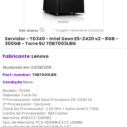
Ver maior
* Imagem meramente ilustrativa
Servidor - TD340 - Intel Xeon E5-2420 v2 - 8GB -
300GB - Torre 5U 70B7003LBN
Fabricante:
Lenovo
Atualizado em: 03/08/2015
Part-number:
70B7003LBN
Condição
Novo
Modelo: TD340
Gabinete: Torre 5U
1° Processador: Intel Xeon Processor E5-2420 v2
2° Processador: Opcional
Clock do Processador: 2.20 GHz + turbo bost 2.7 GHz
Cache do Processador: 15M Cache
Memória: 8GB ECC (1x8GB)
Tipo de Memória: PC3-1600MHZ ECC UDIMM
Disco Rígido 1°: 300GB SAS 6Gb/s 2.5"