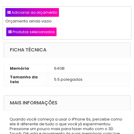
Adicionar ao orçamento
Orçamento ainda vazio
Produtos selecionados
FICHA TÉCNICA
Memória
64GB
Tamanho da
5.5 polegadas
tela
MAIS INFORMAÇÕES
Quando você começa a usar o iPhone 6s, percebe como
ele é diferente de tudo o que você já experimentou.
Pressione um pouco mais para fazer muito com o 3D
Touch. Dê vida e movimento às suas memórias com Live