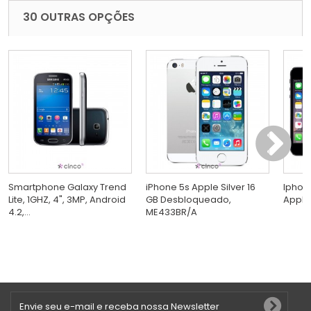
30 OUTRAS OPÇÕES
Smartphone Galaxy Trend
iPhone 5s Apple Silver 16
Iphon
Lite, 1GHZ, 4", 3MP, Android
GB Desbloqueado,
Apple
4.2,...
ME433BR/A