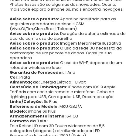
Photos. Essas são só algumas das novidades. Quanto
mais você explora o iPhone 6s, mais encontra inovações.
Aviso sobre o produto:
Aparelho habilitado para as
seguintes operadoras nacionais GSM
(Vivo,Oi,Tim,Claro,Brasil Telecom)
Aviso sobre o produto:
Duração da bateria estimada de
acordo com o uso do aparelho
Aviso sobre o produto:
Imagem Meramente Ilustrativa
Aviso sobre o produto:
O uso da rede 3G necessita da
contratação de um pacote de dados. Consulte sua
operadora
Aviso sobre o produto:
O uso do Wi-Fi depende de um
roteador wireless no local
Garantia do Fornecedor:
1 Ano
Cor:
Prata
Alimentação:
Energia Elétrica - Bivolt
Conteúdo da Embalagem:
iPhone com iOS 9 Apple
EarPods com controle remoto e microfone, Cabo de
Lightning para USB, Carregador USB, Documentação
Linha/Coleção:
6s Plus
Referência do Modelo:
MKU72BZ/A
Modelo:
iPhone 6s Plus
Armazenamento interno:
64 GB
Formato da Tela:
Tela Retina HD com 3D Touch widescreen de 5,5
polegadas (diagonal) retroiluminada por LED
Proporção de contraste: 1300:1 (típica)