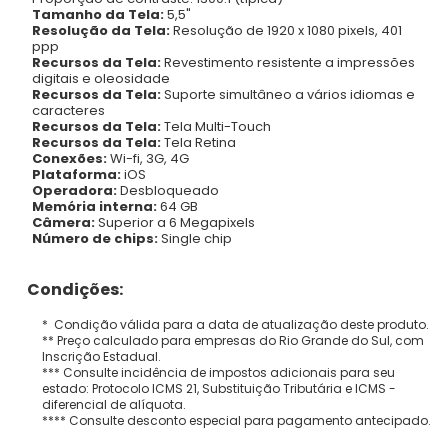
Tamanho da Tela:
5,5"
Resolução da Tela:
Resolução de 1920 x 1080 pixels, 401
ppp
Recursos da Tela:
Revestimento resistente a impressões
digitais e oleosidade
Recursos da Tela:
Suporte simultâneo a vários idiomas e
caracteres
Recursos da Tela:
Tela Multi-Touch
Recursos da Tela:
Tela Retina
Conexões:
Wi-fi, 3G, 4G
Plataforma:
iOS
Operadora:
Desbloqueado
Memória interna:
64 GB
Câmera:
Superior a 6 Megapixels
Número de chips:
Single chip
Condições:
* Condição válida para a data de atualização deste produto.
** Preço calculado para empresas do Rio Grande do Sul, com
Inscrição Estadual.
*** Consulte incidência de impostos adicionais para seu
estado: Protocolo ICMS 21, Substituição Tributária e ICMS -
diferencial de alíquota.
**** Consulte desconto especial para pagamento antecipado.