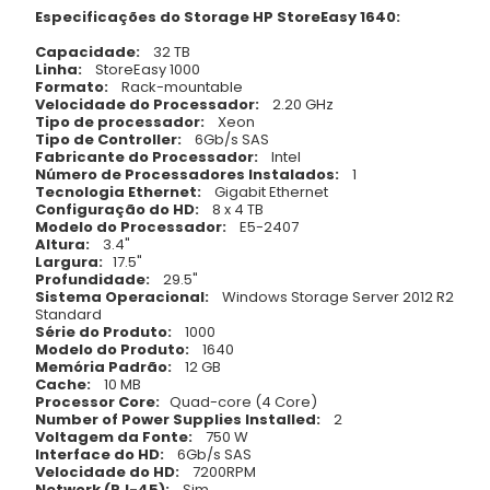
Especificações do Storage HP StoreEasy 1640:
Capacidade:
32 TB
Linha:
StoreEasy 1000
Formato:
Rack-mountable
Velocidade do Processador:
2.20 GHz
Tipo de processador:
Xeon
Tipo de Controller:
6Gb/s SAS
Fabricante do Processador:
Intel
Número de Processadores Instalados:
1
Tecnologia Ethernet:
Gigabit Ethernet
Configuração do HD:
8 x 4 TB
Modelo do Processador:
E5-2407
Altura:
3.4"
Largura:
17.5"
Profundidade:
29.5"
Sistema Operacional:
Windows Storage Server 2012 R2
Standard
Série do Produto:
1000
Modelo do Produto:
1640
Memória Padrão:
12 GB
Cache:
10 MB
Processor Core:
Quad-core (4 Core)
Number of Power Supplies Installed:
2
Voltagem da Fonte:
750 W
Interface do HD:
6Gb/s SAS
Velocidade do HD:
7200RPM
Network (RJ-45):
Sim