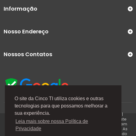
Informação
Nosso Endereço
Nossos Contatos
O site da Cinco TI utiliza cookies e outras
tecnologias para que possamos melhorar a
A Cinco TI (5TI) é uma marca registrada de CINCO TI
sua experiência.
COMERCIO E SERVICOS LTDA | CNPJ: 08.307.867/0001-04 |
Todos os direitos reservados. Os preços anunciados neste
Leia mais sobre nossa Política de
site ou via e-mails promocionais podem ser alterados sem
prévio aviso. A 5TI não é responsável por erros descritos. As
Privacidade
fotos contidas nessa página são meramente ilustrativas do