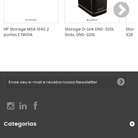
HP Storage MSA 1040 2
Storage D-Link DNS-320L
Stora
portas E7W01A
Slots, DNS-320L
326
Categorias