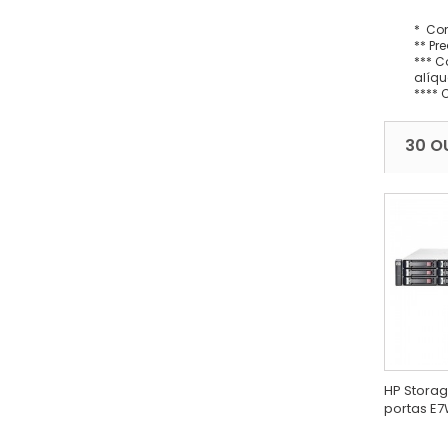
* Con
** Pr
*** C
alíqu
**** 
30 O
HP Storag
portas E