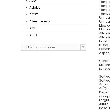
Acer
Temper
Temper
Adobe
Temper
Temper
AGST
Umidad
Allied Telesis
Umidad
Máx. c
AMD
Máx. c
Altitu
AOC
Altitu
Interf
russo,
Todos os fabricantes
Observ
espec
Geral:
Sistem
Lenovo
Softwa
Softwa
Armaz
4 (Qua
Dimens
Compri
Largura
Altura:
Peso: 1