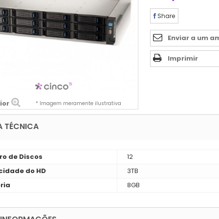
Share
Enviar a um a
Imprimir
ior
* Imagem meramente ilustrativa
A TÉCNICA
o de Discos
12
idade do HD
3TB
ria
8GB