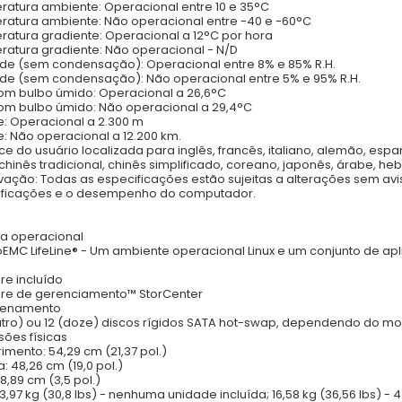
atura ambiente: Operacional entre 10 e 35°C
atura ambiente: Não operacional entre -40 e -60°C
atura gradiente: Operacional a 12°C por hora
atura gradiente: Não operacional - N/D
e (sem condensação): Operacional entre 8% e 85% R.H.
e (sem condensação): Não operacional entre 5% e 95% R.H.
om bulbo úmido: Operacional a 26,6°C
om bulbo úmido: Não operacional a 29,4°C
de: Operacional a 2.300 m
de: Não operacional a 12.200 km.
ace do usuário localizada para inglês, francês, italiano, alemão, esp
 chinês tradicional, chinês simplificado, coreano, japonês, árabe, heb
ação: Todas as especificações estão sujeitas a alterações sem a
ificações e o desempenho do computador.
a operacional
EMC LifeLine® - Um ambiente operacional Linux e um conjunto de apl
re incluído
re de gerenciamento™ StorCenter
enamento
tro) ou 12 (doze) discos rígidos SATA hot-swap, dependendo do m
ões físicas
mento: 54,29 cm (21,37 pol.)
: 48,26 cm (19,0 pol.)
 8,89 cm (3,5 pol.)
3,97 kg (30,8 lbs) - nenhuma unidade incluída; 16,58 kg (36,56 lbs) - 4 