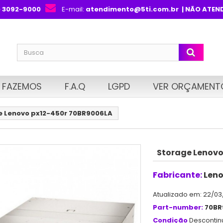
) 3092-9000
E-mail:
atendimento@5ti.com.br
| NÃO ATEN
 FAZEMOS
F.A.Q
LGPD
VER ORÇAMENT
e Lenovo px12-450r 70BR9006LA
Storage Lenovo
Fabricante:
Len
Atualizado em: 22/03
Part-number:
70BR
Condição
Desconti