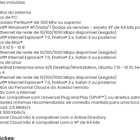
es incluídas
itos do sistema
os de PC:
sador Pentium® de 300 Mhz ou superior
oft® Windows® XP/Vista/7 (todas as versões - exceto XP de 64 bits p
Ethernet de rede de 10/100/1000 Mbps disponível (exigida)
ft® Internet Explorer® 7.0, Firefox® 3.x, Safari 3 ou posterior
os de Mac®:
X 10.5 - 10.8
Ethernet de rede de 10/100/1000 Mbps disponível (exigida)
ft® Internet Explorer® 7.0, Firefox® 3.x, Safari 3 ou posterior
os de Linux:
Redhat Enterprise Linux 4/5 Desktop/Workstation, Ubuntu 7.10 - 10.10, F
n 4
Ethernet de rede de 10/100/1000 Mbps disponível (exigida)
ft® Internet Explorer® 7.0, Firefox® 3.x, Safari 3 ou posterior
itos do Personal Cloud e do Acesso remoto:
o com a Internet
or compatível com Universal Plug and Play (UPnP™), ou direitos ad
idades mínimas recomendadas de conexão mantida para uma boa e
ad: 2,5 Mbits/s
: 500 Kbits/s
onal Cloud não é compatível com o Active Directory
onal Cloud não é compatível com o XP de 64 bits
ções: