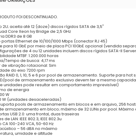
 INFORMAÇÕES
PRODUTO FOI DESCONTINUADO.
 2U; aceita até 12 (doze) discos rígidos SATA de 3,5"
Quad Core Xeon Ivy Bridge de 2,5 GHz
ia DDR3 de 8 GB
 portas Ethernet de 10/100/1000 Mbps (conector RJ 45)
e para 10 GbE por meio de placa PCI 10GbE opcional (vendida sep
figurações de 4 ou 12 unidades incluem discos rígidos SATA-II Serve
bilidade MTBF: 1.200.000 horas
ia/Tempo de busca: 4,17 ms
 de vibração rotacional: Sim
dade do eixo 7200 rpm
ão RAID 0, 1, 10, 5 e 6 por pool de armazenamento. Suporte para hot
D/pool de armazenamento exclusivo devem ter a mesma capacidade,
de unidades pode resultar em comportamento imprevisível)
mo de energia
200 W
110 W (unidades desaceleradas)
 Suporta pools de armazenamento em blocos e em arquivo, 256 host
de armazenamento em bloco; máximo de 32 LUNs por pool. Máximo de
ortas USB 2.0: uma frontal, duas traseiras
s de LAN: IEEE 802.3, IEEE 802.3u
 CA 100-240 VCA, 50-60 Hz
acústico – 56 dBA no máximo
atura, umidade e altitude