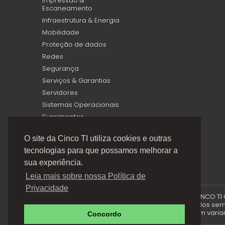
Impressão &
Escaneamento
Infraestrutura & Energia
Mobilidade
Proteção de dados
Redes
Segurança
Serviços & Garantias
Servidores
Sistemas Operacionais
Suprimentos
Virtualização
O site da Cinco TI utiliza cookies e outras
tecnologias para que possamos melhorar a
sua experiência.
Leia mais sobre nossa Política de
Privacidade
A Cinco TI (5TI) é uma marca registrada de CINCO TI
via e-mails promocionais podem ser alterados sem p
produto e podem variar 
Concordo