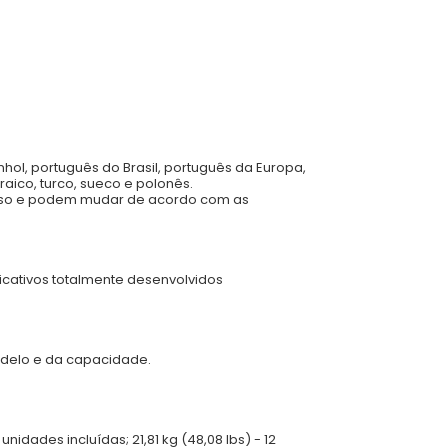
anhol, português do Brasil, português da Europa,
raico, turco, sueco e polonês.
viso e podem mudar de acordo com as
icativos totalmente desenvolvidos
odelo e da capacidade.
unidades incluídas; 21,81 kg (48,08 lbs) - 12