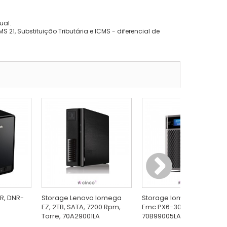
ual.
 21, Substituição Tributária e ICMS - diferencial de
R, DNR-
Storage Lenovo Iomega
Storage Iomega-Lenovo
EZ, 2TB, SATA, 7200 Rpm,
Emc PX6-300D, 12TB,
Torre, 70A29001LA
70B99005LA