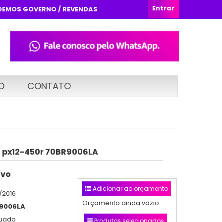
Entrar
DEMOS GOVERNO / REVENDAS
O
CONTATO
 px12-450r 70BR9006LA
ovo
Adicionar ao orçamento
/2016
Orçamento ainda vazio
9006LA
nuado
Produtos selecionados