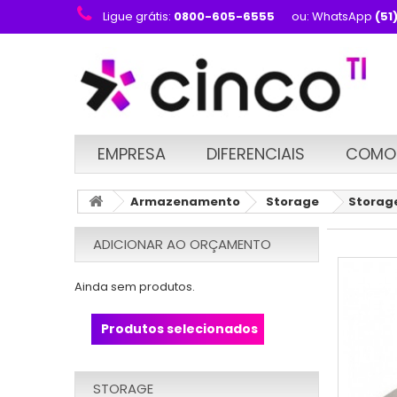
Ligue grátis:
0800-605-6555
ou: WhatsApp
(51
EMPRESA
DIFERENCIAIS
COMO
Armazenamento
Storage
Storag
ADICIONAR AO ORÇAMENTO
Ainda sem produtos.
Produtos selecionados
STORAGE