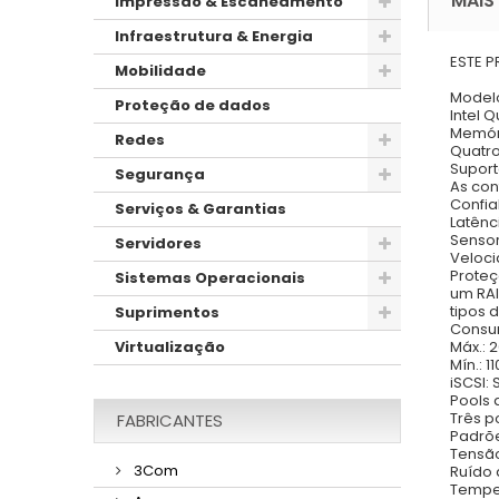
MAIS
Impressão & Escaneamento
Infraestrutura & Energia
ESTE 
Mobilidade
Modelo
Proteção de dados
Intel 
Memór
Redes
Quatro
Suport
Segurança
As con
Confia
Serviços & Garantias
Latênc
Sensor
Servidores
Veloci
Proteç
Sistemas Operacionais
um RAI
tipos 
Suprimentos
Consu
Máx.: 
Virtualização
Mín.: 
iSCSI:
Pools 
Três p
FABRICANTES
Padrõe
Tensão
3Com
Ruído 
Temper