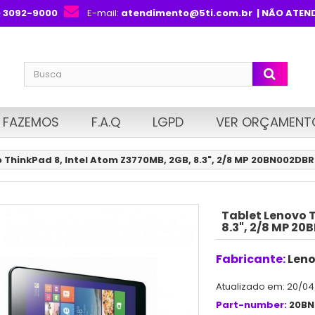
) 3092-9000
E-mail:
atendimento@5ti.com.br
| NÃO ATEN
 FAZEMOS
F.A.Q
LGPD
VER ORÇAMENT
 ThinkPad 8, Intel Atom Z3770MB, 2GB, 8.3", 2/8 MP 20BN002DBR
Tablet Lenovo 
8.3", 2/8 MP 2
Fabricante:
Len
Atualizado em: 20/04
Part-number:
20BN