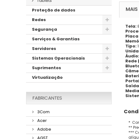
Tablets
MAIS
Proteção de dados
Redes
Tela:
Segurança
Proce
Placa
Serviços & Garantias
Memó
Tipo:
Servidores
Unida
Áudio
Sistemas Operacionais
Rede 
Bluet
Suprimentos
Câme
Bater
Virtualização
Porta
Saída
Media
Siste
FABRICANTES
Condi
3Com
Acer
* Con
** Pr
Adobe
*** C
alíqu
AGST