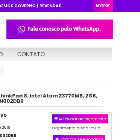
Entrar
DEMOS GOVERNO / REVENDAS
O
CONTATO
ThinkPad 8, Intel Atom Z3770MB, 2GB,
0BN002DBR
ovo
Adicionar ao orçamento
/2016
Orçamento ainda vazio
002DBR
Produtos selecionados