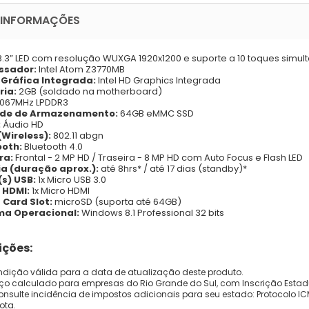
 INFORMAÇÕES
8.3” LED com resolução WUXGA 1920x1200 e suporte a 10 toques simul
ssador:
Intel Atom Z3770MB
 Gráfica Integrada:
Intel HD Graphics Integrada
ria:
2GB (soldado na motherboard)
1067MHz LPDDR3
de de Armazenamento:
64GB eMMC SSD
:
Áudio HD
(Wireless):
802.11 abgn
ooth:
Bluetooth 4.0
ra:
Frontal - 2 MP HD / Traseira - 8 MP HD com Auto Focus e Flash LED
ia (duração aprox.):
até 8hrs* / até 17 dias (standby)*
(s)
USB:
1x Micro USB 3.0
 HDMI:
1x Micro HDMI
 Card Slot:
microSD (suporta até 64GB)
ma Operacional:
Windows 8.1 Professional 32 bits
ções:
dição válida para a data de atualização deste produto.
eço calculado para empresas do Rio Grande do Sul, com Inscrição Estad
onsulte incidência de impostos adicionais para seu estado: Protocolo ICMS
ota.