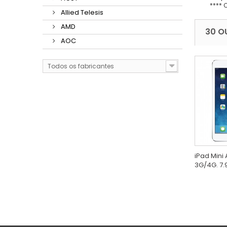
**** 
Allied Telesis
AMD
30 O
AOC
Todos os fabricantes
iPad Mini
3G/4G. 7.