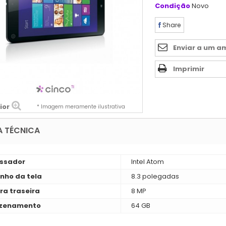
Condição
Novo
Share
Enviar a um a
Imprimir
ior
* Imagem meramente ilustrativa
A TÉCNICA
ssador
Intel Atom
ho da tela
8.3 polegadas
a traseira
8 MP
zenamento
64 GB