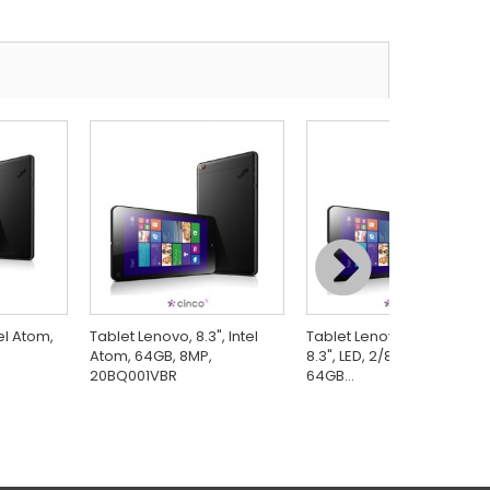
el Atom,
Tablet Lenovo, 8.3", Intel
Tablet Lenovo ThinkPad 8,
Atom, 64GB, 8MP,
8.3", LED, 2/8MP, Intel Atom
20BQ001VBR
64GB...