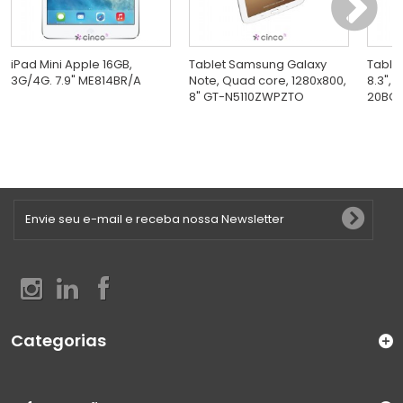
iPad Mini Apple 16GB,
Tablet Samsung Galaxy
Tablet
3G/4G. 7.9" ME814BR/A
Note, Quad core, 1280x800,
8.3", 
8" GT-N5110ZWPZTO
20BQ0
Categorias