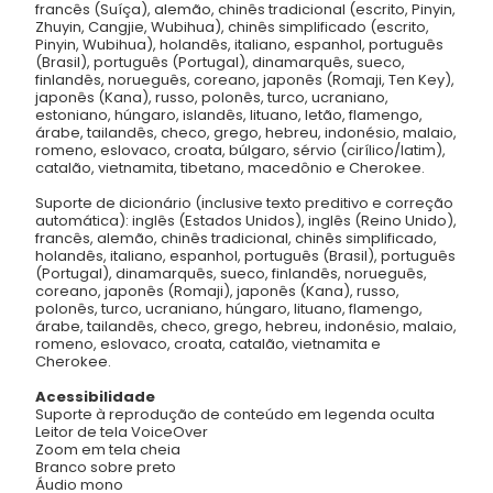
francês (Suíça), alemão, chinês tradicional (escrito, Pinyin,
Zhuyin, Cangjie, Wubihua), chinês simplificado (escrito,
Pinyin, Wubihua), holandês, italiano, espanhol, português
(Brasil), português (Portugal), dinamarquês, sueco,
finlandês, norueguês, coreano, japonês (Romaji, Ten Key),
japonês (Kana), russo, polonês, turco, ucraniano,
estoniano, húngaro, islandês, lituano, letão, flamengo,
árabe, tailandês, checo, grego, hebreu, indonésio, malaio,
romeno, eslovaco, croata, búlgaro, sérvio (cirílico/latim),
catalão, vietnamita, tibetano, macedônio e Cherokee.
Suporte de dicionário (inclusive texto preditivo e correção
automática): inglês (Estados Unidos), inglês (Reino Unido),
francês, alemão, chinês tradicional, chinês simplificado,
holandês, italiano, espanhol, português (Brasil), português
(Portugal), dinamarquês, sueco, finlandês, norueguês,
coreano, japonês (Romaji), japonês (Kana), russo,
polonês, turco, ucraniano, húngaro, lituano, flamengo,
árabe, tailandês, checo, grego, hebreu, indonésio, malaio,
romeno, eslovaco, croata, catalão, vietnamita e
Cherokee.
Acessibilidade
Suporte à reprodução de conteúdo em legenda oculta
Leitor de tela VoiceOver
Zoom em tela cheia
Branco sobre preto
Áudio mono