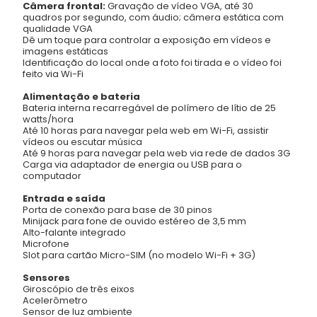
Câmera frontal:
Gravação de vídeo VGA, até 30
quadros por segundo, com áudio; câmera estática com
qualidade VGA
Dê um toque para controlar a exposição em vídeos e
imagens estáticas
Identificação do local onde a foto foi tirada e o vídeo foi
feito via Wi-Fi
Alimentação e bateria
Bateria interna recarregável de polímero de lítio de 25
watts/hora
Até 10 horas para navegar pela web em Wi-Fi, assistir
vídeos ou escutar música
Até 9 horas para navegar pela web via rede de dados 3G
Carga via adaptador de energia ou USB para o
computador
Entrada e saída
Porta de conexão para base de 30 pinos
Minijack para fone de ouvido estéreo de 3,5 mm
Alto-falante integrado
Microfone
Slot para cartão Micro-SIM (no modelo Wi-Fi + 3G)
Sensores
Giroscópio de três eixos
Acelerômetro
Sensor de luz ambiente