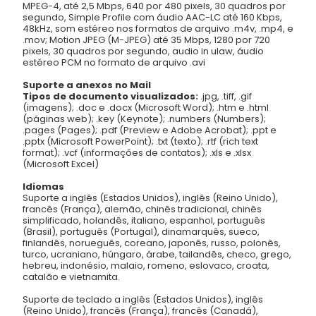
MPEG-4, até 2,5 Mbps, 640 por 480 pixels, 30 quadros por
segundo, Simple Profile com áudio AAC-LC até 160 Kbps,
48kHz, som estéreo nos formatos de arquivo .m4v, .mp4, e
.mov; Motion JPEG (M-JPEG) até 35 Mbps, 1280 por 720
pixels, 30 quadros por segundo, audio in ulaw, áudio
estéreo PCM no formato de arquivo .avi
Suporte a anexos no Mail
Tipos de documento visualizados:
.jpg, .tiff, .gif
(imagens); .doc e .docx (Microsoft Word); .htm e .html
(páginas web); .key (Keynote); .numbers (Numbers);
.pages (Pages); .pdf (Preview e Adobe Acrobat); .ppt e
.pptx (Microsoft PowerPoint); .txt (texto); .rtf (rich text
format); .vcf (informações de contatos); .xls e .xlsx
(Microsoft Excel)
Idiomas
Suporte a inglês (Estados Unidos), inglês (Reino Unido),
francês (França), alemão, chinês tradicional, chinês
simplificado, holandês, italiano, espanhol, português
(Brasil), português (Portugal), dinamarquês, sueco,
finlandês, norueguês, coreano, japonês, russo, polonês,
turco, ucraniano, húngaro, árabe, tailandês, checo, grego,
hebreu, indonésio, malaio, romeno, eslovaco, croata,
catalão e vietnamita.
Suporte de teclado a inglês (Estados Unidos), inglês
(Reino Unido), francês (França), francês (Canadá),