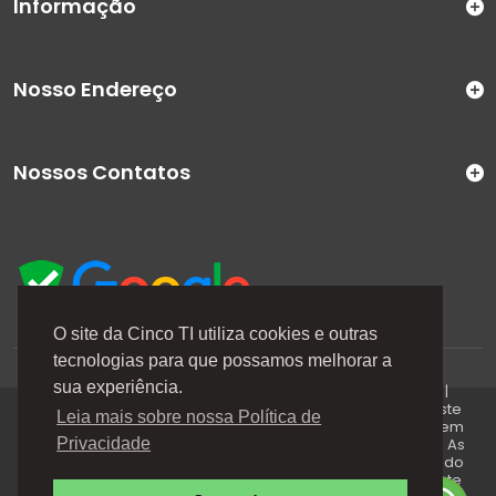
Informação
Nosso Endereço
Nossos Contatos
O site da Cinco TI utiliza cookies e outras
tecnologias para que possamos melhorar a
A Cinco TI (5TI) é uma marca registrada de CINCO TI
sua experiência.
COMERCIO E SERVICOS LTDA | CNPJ: 08.307.867/0001-04 |
Todos os direitos reservados. Os preços anunciados neste
Leia mais sobre nossa Política de
site ou via e-mails promocionais podem ser alterados sem
prévio aviso. A 5TI não é responsável por erros descritos. As
Privacidade
fotos contidas nessa página são meramente ilustrativas do
produto e podem variar de acordo com o fornecedor/lote