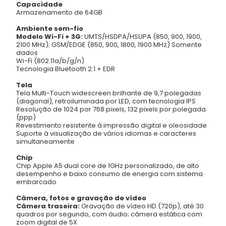
Capacidade
Armazenamento de 64GB
Ambiente sem-fio
Modelo Wi-Fi + 3G:
UMTS/HSDPA/HSUPA (850, 900, 1900,
2100 MHz); GSM/EDGE (850, 900, 1800, 1900 MHz) Somente
dados
Wi-Fi (802.11a/b/g/n)
Tecnologia Bluetooth 2.1 + EDR
Tela
Tela Multi-Touch widescreen brilhante de 9,7 polegadas
(diagonal), retroiluminada por LED, com tecnologia IPS
Resolução de 1024 por 768 pixels, 132 pixels por polegada
(ppp)
Revestimento resistente à impressão digital e oleosidade
Suporte à visualização de vários idiomas e caracteres
simultaneamente
Chip
Chip Apple A5 dual core de 1GHz personalizado, de alto
desempenho e baixo consumo de energia com sistema
embarcado
Câmera, fotos e gravação de vídeo
Câmera traseira:
Gravação de vídeo HD (720p), até 30
quadros por segundo, com áudio; câmera estática com
zoom digital de 5X