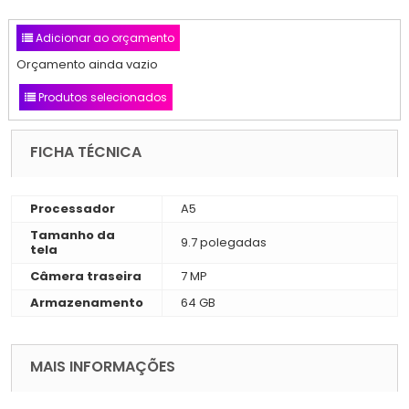
Adicionar ao orçamento
Orçamento ainda vazio
Produtos selecionados
FICHA TÉCNICA
Processador
A5
Tamanho da
9.7 polegadas
tela
Câmera traseira
7 MP
Armazenamento
64 GB
MAIS INFORMAÇÕES