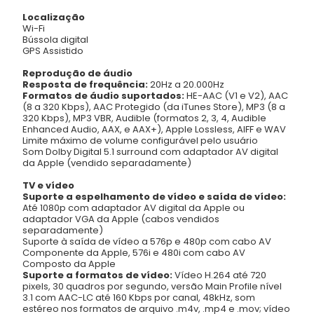
Localização
Wi-Fi
Bússola digital
GPS Assistido
Reprodução de áudio
Resposta de frequência:
20Hz a 20.000Hz
Formatos de áudio suportados:
HE-AAC (V1 e V2), AAC
(8 a 320 Kbps), AAC Protegido (da iTunes Store), MP3 (8 a
320 Kbps), MP3 VBR, Audible (formatos 2, 3, 4, Audible
Enhanced Audio, AAX, e AAX+), Apple Lossless, AIFF e WAV
Limite máximo de volume configurável pelo usuário
Som Dolby Digital 5.1 surround com adaptador AV digital
da Apple (vendido separadamente)
TV e vídeo
Suporte a espelhamento de vídeo e saída de vídeo:
Até 1080p com adaptador AV digital da Apple ou
adaptador VGA da Apple (cabos vendidos
separadamente)
Suporte à saída de vídeo a 576p e 480p com cabo AV
Componente da Apple, 576i e 480i com cabo AV
Composto da Apple
Suporte a formatos de vídeo:
Vídeo H.264 até 720
pixels, 30 quadros por segundo, versão Main Profile nível
3.1 com AAC-LC até 160 Kbps por canal, 48kHz, som
estéreo nos formatos de arquivo .m4v, .mp4 e .mov; vídeo