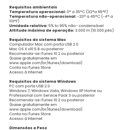
Requisitos ambientais
Temperatura operacional:
0° a 35°C (32°a 95°F)
Temperatura não-operacional:
-20° a 45°C (-4° a
113°F)
Umidade relativa:
5% to 95% não- condensável
Altitude máxima de operação:
3.000 m (10.000 pés)
Requisitos do sistema Mac
Computador Mac com porta USB 2.0
Mac OS X v10.5.8 ou posterior
Recomenda-se iTunes 10.2 ou posterior
(baixe gratuitamente em
www.apple.com/br/itunes/download)
Conta na iTunes Store
Acesso à Internet
Requisitos do sistema Windows
PC com porta USB 2.0
Windows 7, Windows Vista, Windows XP Home ou
Professional com Service Pack 3 ou posterior
Recomenda-se iTunes 10.2 ou posterior
(baixe gratuitamente em
www.apple.com/br/itunes/download)
Conta na iTunes Store
Acesso à Internet
Dimensões e Peso