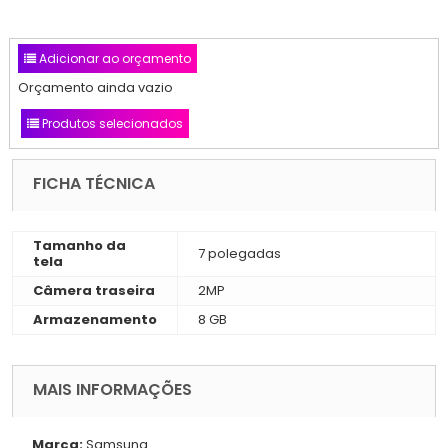
Adicionar ao orçamento
Orçamento ainda vazio
Produtos selecionados
FICHA TÉCNICA
Tamanho da
7 polegadas
tela
Câmera traseira
2MP
Armazenamento
8 GB
MAIS INFORMAÇÕES
Marca:
Samsung