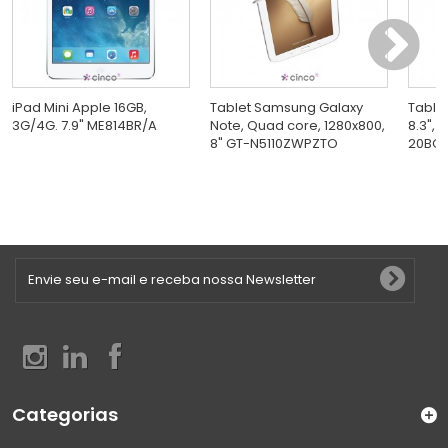
iPad Mini Apple 16GB,
Tablet Samsung Galaxy
Tablet
3G/4G. 7.9" ME814BR/A
Note, Quad core, 1280x800,
8.3", 
8" GT-N5110ZWPZTO
20BQ0
Categorias