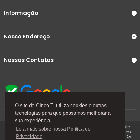
Informação
Nosso Endereço
Nossos Contatos
O site da Cinco TI utiliza cookies e outras
tecnologias para que possamos melhorar a
A Cinco TI (5TI) é uma marca registrada de CINCO TI
sua experiência.
COMERCIO E SERVICOS LTDA | CNPJ: 08.307.867/0001-04 |
Todos os direitos reservados. Os preços anunciados neste
Leia mais sobre nossa Política de
site ou via e-mails promocionais podem ser alterados sem
prévio aviso. A 5TI não é responsável por erros descritos. As
Privacidade