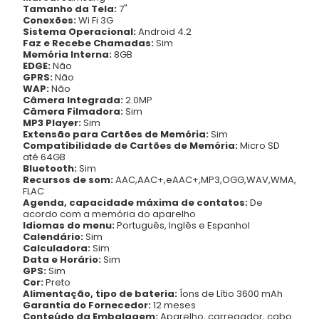
Tamanho da Tela:
7"
Conexões:
Wi Fi 3G
Sistema Operacional:
Android 4.2
Faz e Recebe Chamadas:
Sim
Memória Interna:
8GB
EDGE:
Não
GPRS:
Não
WAP:
Não
Câmera Integrada:
2.0MP
Câmera Filmadora:
Sim
MP3 Player:
Sim
Extensão para Cartões de Memória:
Sim
Compatibilidade de Cartões de Memória:
Micro SD
até 64GB
Bluetooth:
Sim
Recursos de som:
AAC,AAC+,eAAC+,MP3,OGG,WAV,WMA,
FLAC
Agenda, capacidade máxima de contatos:
De
acordo com a memória do aparelho
Idiomas do menu:
Português, Inglês e Espanhol
Calendário:
Sim
Calculadora:
Sim
Data e Horário:
Sim
GPS:
Sim
Cor:
Preto
Alimentação, tipo de bateria:
Íons de Lítio 3600 mAh
Garantia do Fornecedor:
12 meses
Conteúdo da Embalagem:
Aparelho, carregador, cabo