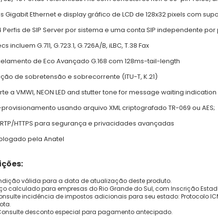
as Gigabit Ethernet e display gráfico de LCD de 128x32 pixels com supo
4 Perfis de SIP Server por sistema e uma conta SIP independente por
s incluem G.711, G.723.1, G.726A/B, iLBC, T.38 Fax
elamento de Eco Avançado G.168 com 128ms-tail-length
eção de sobretensão e sobrecorrente (ITU-T, K.21)
rte a VMWI, NEON LED and stutter tone for message waiting indication
-provisionamento usando arquivo XML criptografado TR-069 ou AES;
SRTP/HTTPS para segurança e privacidades avançadas
logado pela Anatel
ções:
dição válida para a data de atualização deste produto.
eço calculado para empresas do Rio Grande do Sul, com Inscrição Estad
onsulte incidência de impostos adicionais para seu estado: Protocolo ICMS
ota.
Consulte desconto especial para pagamento antecipado.