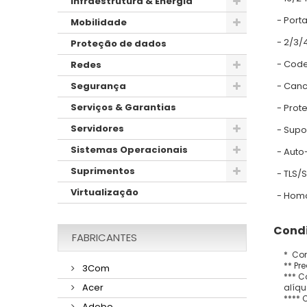
Infraestrutura & Energia
- Port
Mobilidade
- 2/3/
Proteção de dados
- Codec
Redes
- Canc
Segurança
Serviços & Garantias
- Prot
Servidores
- Supo
Sistemas Operacionais
- Auto
Suprimentos
- TLS/
Virtualização
- Homo
Condi
FABRICANTES
* Con
** Pr
3Com
*** C
Acer
alíqu
**** 
Adobe