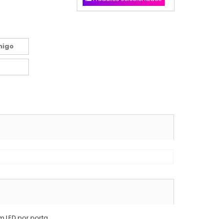
migo
m LED por porta