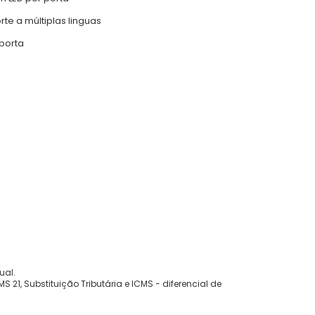
rte a múltiplas linguas
 porta
ual.
 21, Substituição Tributária e ICMS - diferencial de