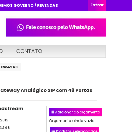
Entrar
DEMOS GOVERNO / REVENDAS
O
CONTATO
 GXW4248
teway Analógico SIP com 48 Portas
ndstream
Adicionar ao orçamento
/2015
Orçamento ainda vazio
4248
Produtos selecionados