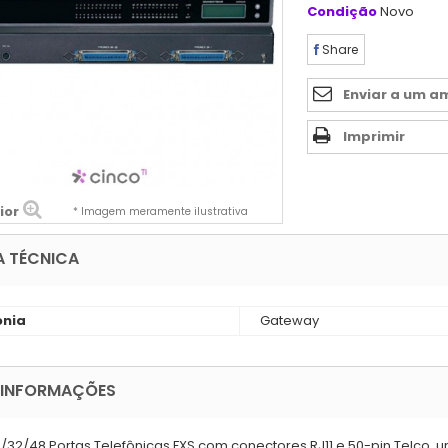
Condição
Novo
Share
Enviar a um a
Imprimir
ior
* Imagem meramente ilustrativa
A TÉCNICA
onia
Gateway
 INFORMAÇÕES
4/32/48 Portas Telefônicas FXS com conectores RJ11 e 50-pin Telco, u