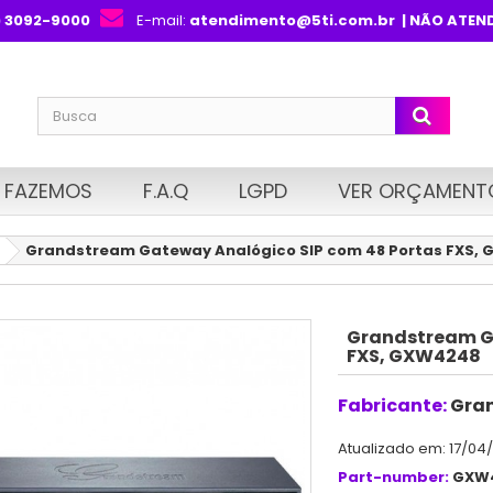
) 3092-9000
E-mail:
atendimento@5ti.com.br
| NÃO ATEN
 FAZEMOS
F.A.Q
LGPD
VER ORÇAMENT
Grandstream Gateway Analógico SIP com 48 Portas FXS,
Grandstream Ga
FXS, GXW4248
Fabricante:
Gra
Atualizado em: 17/04
Part-number:
GXW