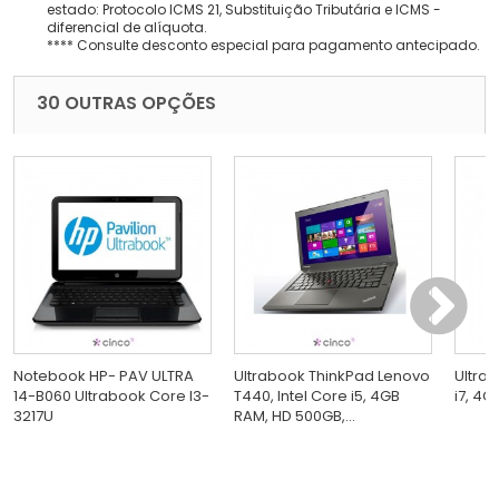
estado: Protocolo ICMS 21, Substituição Tributária e ICMS -
diferencial de alíquota.
**** Consulte desconto especial para pagamento antecipado.
30 OUTRAS OPÇÕES
Notebook HP- PAV ULTRA
Ultrabook ThinkPad Lenovo
Ultra
14-B060 Ultrabook Core I3-
T440, Intel Core i5, 4GB
i7, 4G
3217U
RAM, HD 500GB,...