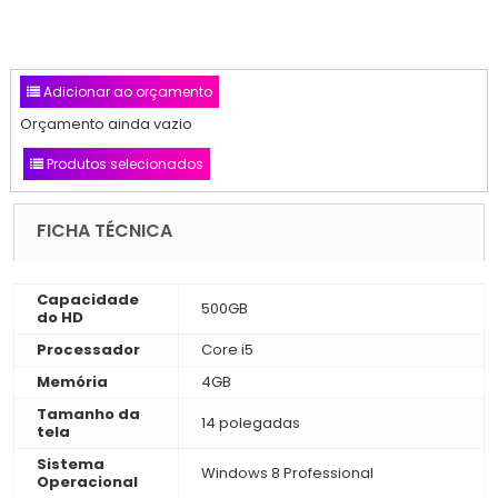
Adicionar ao orçamento
Orçamento ainda vazio
Produtos selecionados
FICHA TÉCNICA
Capacidade
500GB
do HD
Processador
Core i5
Memória
4GB
Tamanho da
14 polegadas
tela
Sistema
Windows 8 Professional
Operacional