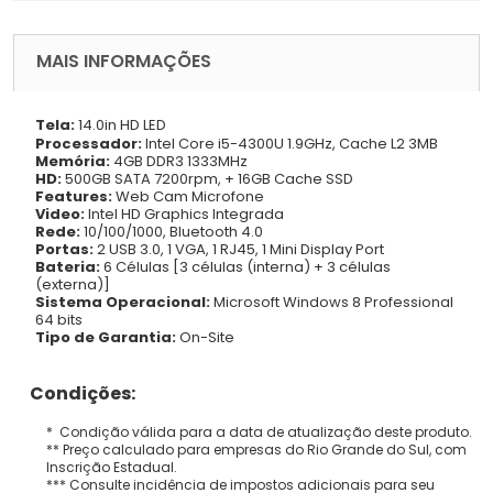
MAIS INFORMAÇÕES
Tela:
14.0in HD LED
Processador:
Intel Core i5-4300U 1.9GHz, Cache L2 3MB
Memória:
4GB DDR3 1333MHz
HD:
500GB SATA 7200rpm, + 16GB Cache SSD
Features:
Web Cam Microfone
Video:
Intel HD Graphics Integrada
Rede:
10/100/1000, Bluetooth 4.0
Portas:
2 USB 3.0, 1 VGA, 1 RJ45, 1 Mini Display Port
Bateria:
6 Células [3 células (interna) + 3 células
(externa)]
Sistema Operacional:
Microsoft Windows 8 Professional
64 bits
Tipo de Garantia:
On-Site
Condições:
* Condição válida para a data de atualização deste produto.
** Preço calculado para empresas do Rio Grande do Sul, com
Inscrição Estadual.
*** Consulte incidência de impostos adicionais para seu