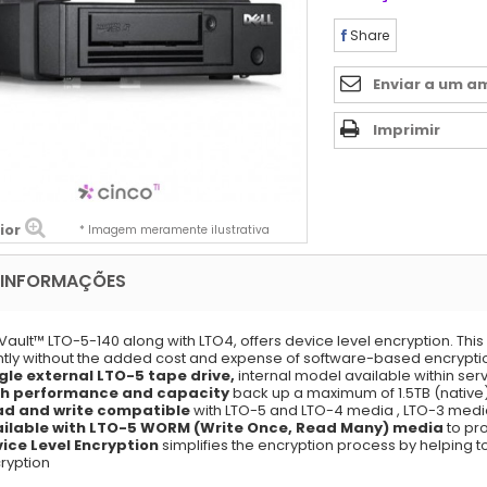
Share
Enviar a um a
Imprimir
ior
* Imagem meramente ilustrativa
 INFORMAÇÕES
ault™ LTO-5-140 along with LTO4, offers device level encryption. This
ently without the added cost and expense of software-based encrypti
gle external LTO-5 tape drive,
internal model available within ser
gh performance and capacity
back up a maximum of 1.5TB (native) 
d and write compatible
with LTO-5 and LTO-4 media , LTO-3 medi
ilable with LTO-5 WORM (Write Once, Read Many) media
to pr
ice Level Encryption
simplifies the encryption process by helping 
ryption