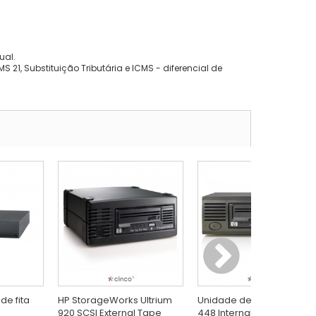
ual.
 21, Substituição Tributária e ICMS - diferencial de
de fita
HP StorageWorks Ultrium
Unidade de Fita HP Ultriu
920 SCSI External Tape
448 Internal Tape Drive