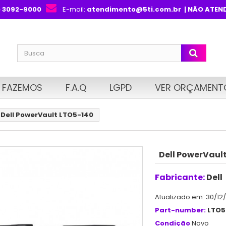
) 3092-9000
E-mail:
atendimento@5ti.com.br
| NÃO ATEN
 FAZEMOS
F.A.Q
LGPD
VER ORÇAMENT
Dell PowerVault LTO5-140
Dell PowerVaul
Fabricante:
Dell
Atualizado em: 30/12
Part-number:
LTO5
Condição
Novo