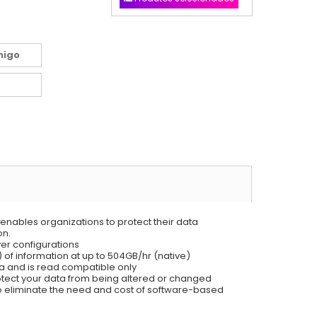
migo
 enables organizations to protect their data
on.
ver configurations
of information at up to 504GB/hr (native)
a and is read compatible only
otect your data from being altered or changed
to eliminate the need and cost of software-based