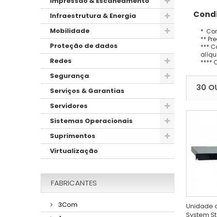
Impressão & Escaneamento
Condi
Infraestrutura & Energia
Mobilidade
* Con
** Pr
Proteção de dados
*** C
alíqu
Redes
**** 
Segurança
30 O
Serviços & Garantias
Servidores
Sistemas Operacionais
Suprimentos
Virtualização
FABRICANTES
3Com
Unidade d
System S