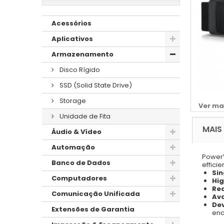
Acessórios
Aplicativos
Armazenamento
Disco Rígido
SSD (Solid State Drive)
Storage
Ver ma
Unidade de Fita
MAIS
Áudio & Vídeo
Automação
PowerV
Banco de Dados
effici
Sin
Computadores
Hi
Rea
Comunicação Unificada
Ava
Dev
Extensões de Garantia
enc