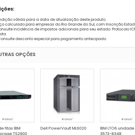
ções:
dição válida para a data de atualização deste produto.
eço calculado para empresas do Rio Grande do Sul, com Inscrição Estad
onsulte incidência de impostos adicionais para seu estado: Protocolo ICMS
ota.
Consulte desconto especial para pagamento antecipado.
UTRAS OPÇÕES
e fitas IBM
Dell PowerVault ML6020
IBM LTO6 unidade 
torage TS2900
3573-8348