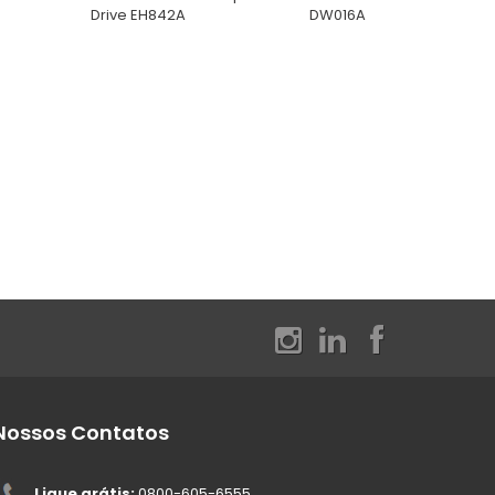
Drive EH842A
DW016A
Nossos Contatos
Ligue grátis:
0800-605-6555