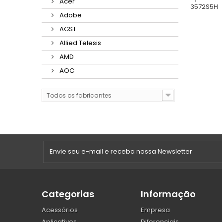
Acer
3572S5H
Adobe
AGST
Allied Telesis
AMD
AOC
Todos os fabricantes
Categorias
Informação
Acessórios
Empresa
Aplicativos
Diferenciais