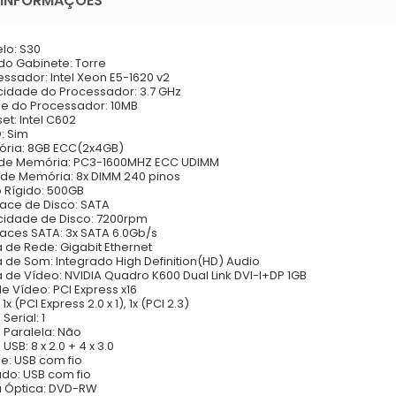
 INFORMAÇÕES
lo: S30
 do Gabinete: Torre
essador: Intel Xeon E5-1620 v2
cidade do Processador: 3.7 GHz
e do Processador: 10MB
set: Intel C602
: Sim
ória: 8GB ECC(2x4GB)
o de Memória: PC3-1600MHZ ECC UDIMM
s de Memória: 8x DIMM 240 pinos
o Rígido: 500GB
rface de Disco: SATA
cidade de Disco: 7200rpm
rfaces SATA: 3x SATA 6.0Gb/s
a de Rede: Gigabit Ethernet
a de Som: Integrado High Definition(HD) Audio
a de Vídeo: NVIDIA Quadro K600 Dual Link DVI-I+DP 1GB
 de Vídeo: PCI Express x16
: 1x (PCI Express 2.0 x 1), 1x (PCI 2.3)
 Serial: 1
a Paralela: Não
 USB: 8 x 2.0 + 4 x 3.0
e: USB com fio
ado: USB com fio
a Óptica: DVD-RW