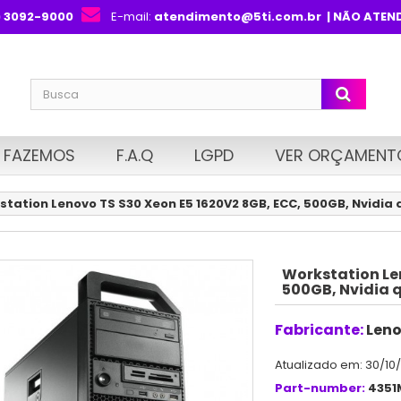
) 3092-9000
E-mail:
atendimento@5ti.com.br
| NÃO ATEN
 FAZEMOS
F.A.Q
LGPD
VER ORÇAMENT
station Lenovo TS S30 Xeon E5 1620V2 8GB, ECC, 500GB, Nvidia 
Workstation Le
500GB, Nvidia 
Fabricante:
Len
Atualizado em: 30/10
Part-number:
4351