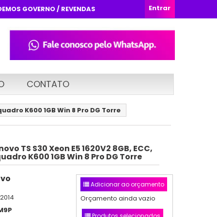
Entrar
DEMOS GOVERNO / REVENDAS
O
CONTATO
quadro K600 1GB Win 8 Pro DG Torre
novo TS S30 Xeon E5 1620V2 8GB, ECC,
quadro K600 1GB Win 8 Pro DG Torre
ovo
Adicionar ao orçamento
/2014
Orçamento ainda vazio
M9P
Produtos selecionados