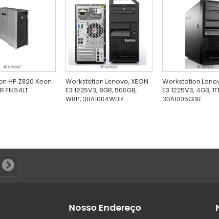
on HP Z820 Xeon
Workstation Lenovo, XEON
Workstation Leno
TB F1K54LT
E3 1225V3, 8GB, 500GB,
E3 1225V3, 4GB, 1T
W8P, 30A1004WBR
30A1005GBR
Nosso Endereço