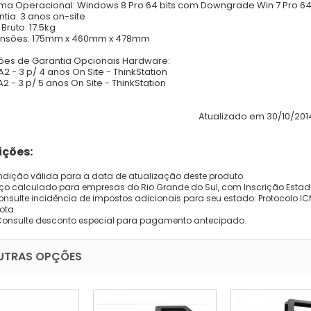
ema Operacional: Windows 8 Pro 64 bits com Downgrade Win 7 Pro 64
ntia: 3 anos on-site
 Bruto: 17.5kg
ensões: 175mm x 460mm x 478mm
ões de Garantia Opcionais Hardware:
2 - 3 p/ 4 anos On Site - ThinkStation
2 - 3 p/ 5 anos On Site - ThinkStation
Atualizado em 30/10/201
ções:
dição válida para a data de atualização deste produto.
eço calculado para empresas do Rio Grande do Sul, com Inscrição Estad
onsulte incidência de impostos adicionais para seu estado: Protocolo ICMS
ota.
Consulte desconto especial para pagamento antecipado.
UTRAS OPÇÕES