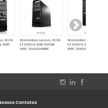
vo, XEON
Workstation Lenovo, XEON
Workstation Lenovo Xeon
B, W8P,
E3 1225V3, 8GB, 500GB,
E3 1240V3, 8GB, 500GB,
W8P, 30A0004MBR
W8P, 30A10041BR
Nossos Contatos