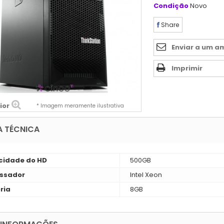
Condição
Novo
Share
Enviar a um a
Imprimir
ior
* Imagem meramente ilustrativa
A TÉCNICA
idade do HD
500GB
ssador
Intel Xeon
ria
8GB