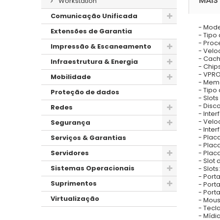
MAIS
Workstation
Comunicação Unificada
- Mode
Extensões de Garantia
- Tipo
- Proc
Impressão & Escaneamento
- Velo
- Cach
Infraestrutura & Energia
- Chip
- VPRO
Mobilidade
- Mem
- Tip
Proteção de dados
- Slot
- Disc
Redes
- Inte
- Velo
Segurança
- Inte
- Plac
Serviços & Garantias
- Plac
- Plac
Servidores
- Slot
Sistemas Operacionais
- Slots
- Porta
Suprimentos
- Port
- Porta
Virtualização
- Mous
- Tecl
- Mídi