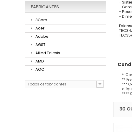
- Sist
FABRICANTES
- Gara
- Peso
- Dim
3Com
Extens
Acer
TEC34A
TEC35A
Adobe
AGST
Allied Telesis
AMD
Condi
AOC
* Con
** Pr
*** C
Todos os fabricantes
alíqu
**** 
30 O