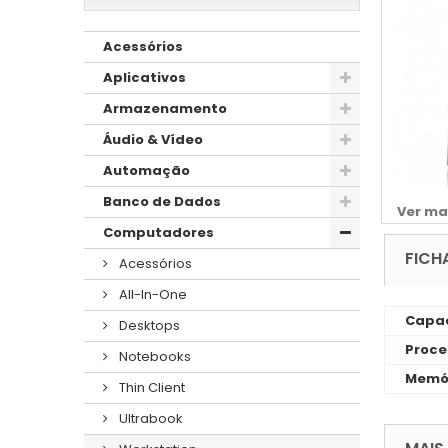
Acessórios
Aplicativos
Armazenamento
Áudio & Vídeo
Automação
Banco de Dados
Ver ma
Computadores
FICH
Acessórios
All-In-One
Capac
Desktops
Proce
Notebooks
Memó
Thin Client
Ultrabook