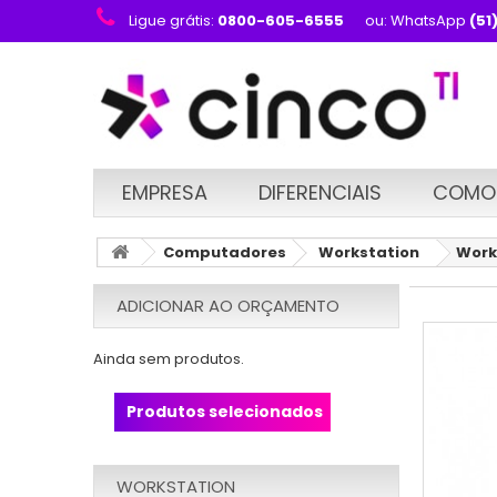
Ligue grátis:
0800-605-6555
ou: WhatsApp
(51
EMPRESA
DIFERENCIAIS
COMO
Computadores
Workstation
Work
ADICIONAR AO ORÇAMENTO
Ainda sem produtos.
Produtos selecionados
WORKSTATION