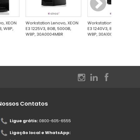
vo, XEON
Workstation Lenovo, XEON
Workstation Lenovo Xeon
B, W8P,
E3 1225V3, 8GB, 500GB,
E3 1240V3, 8GB, 500GB,
W8P, 30A0004MBR
W8P, 30A10041BR
Nossos Contatos
Ligue grátis:
0800-605-6555
Ligação local e WhatsApp: