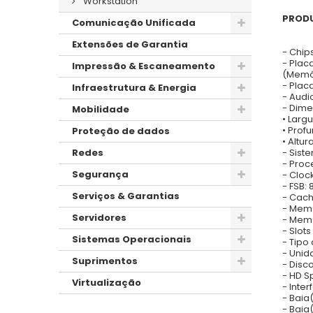
Workstation
PROD
Comunicação Unificada
Extensões de Garantia
- Chips
- Plac
Impressão & Escaneamento
(Memó
- Placa
Infraestrutura & Energia
- Audi
- Dime
Mobilidade
• Larg
• Prof
Proteção de dados
• Altu
- Sist
Redes
- Proc
Segurança
- Cloc
- FSB:
Serviços & Garantias
- Cach
- Memó
Servidores
- Mem
- Slot
Sistemas Operacionais
- Tipo
- Unid
Suprimentos
- Disc
- HD S
Virtualização
- Inte
- Baia(
- Baia(