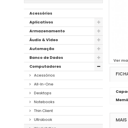
Acessórios
Aplicativos
Armazenamento
Áudio & Vídeo
Automação
Banco de Dados
Ver ma
Computadores
FICH
Acessórios
All-In-One
Capac
Desktops
Memó
Notebooks
Thin Client
MAIS
Ultrabook