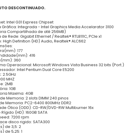
UTO DESCONTINUADO.
et: Intel G31 Express Chipset
a Gráfica: Integrada - Intel Graphics Media Accelarator 3100
ria Compartilhada de até 256MB)
 de Rede: Gigabit Ethernet / Realtek® RTL8111C, PCIe x1
o: High Definition (HD) Audio, Realtek® ALC662
nsões:
ura(mm): 177
undidade(mm): 416
ra(mm): 360
ema Operacional: Microsoft Windows Vista Business 32 bits (Port.)
essador: Intel Pentium Dual Core E5200
k: 2.5GHz
 800 MHZ
e: 2MB
ria: 1GB
oria Maxima: 4GB
s de Memoria: 2 slots DIMM 240 pinos
 de Memoria: PC2-6400 800MHz DDR2
ade Ótica (ODD): CD-RW/DVD-RW Multiburner 16x
o Rígido (HD): 160GB SATA
peed: 7200 rpm
rface disco rigido: SATA300
s) de 3,5: 2
s) de 5,25: 1