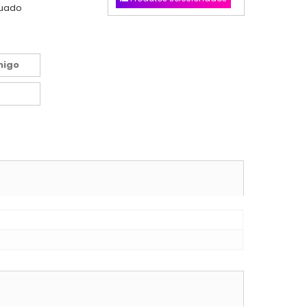
nuado
migo