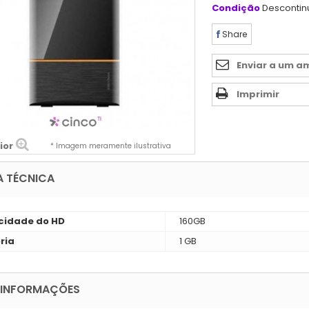
Condição
Desconti
Share
Enviar a um a
Imprimir
ior
* Imagem meramente ilustrativa
A TÉCNICA
idade do HD
160GB
ria
1 GB
 INFORMAÇÕES