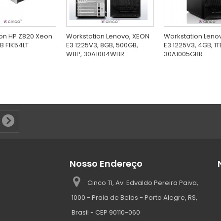
on HP Z820 Xeon
Workstation Lenovo, XEON
Workstation Leno
TB F1K54LT
E3 1225V3, 8GB, 500GB,
E3 1225V3, 4GB, 1T
W8P, 30A1004WBR
30A1005GBR
Nosso Endereço
Cinco TI, Av. Edvaldo Pereira Paiva,
1000 - Praia de Belas - Porto Alegre, RS,
Brasil - CEP 90110-060