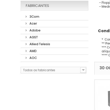
- Flop
FABRICANTES
- Medi
3Com
Acer
Condi
Adobe
AGST
* Con
** Pr
Allied Telesis
*** C
AMD
alíqu
**** 
AOC
30 O
Todos os fabricantes