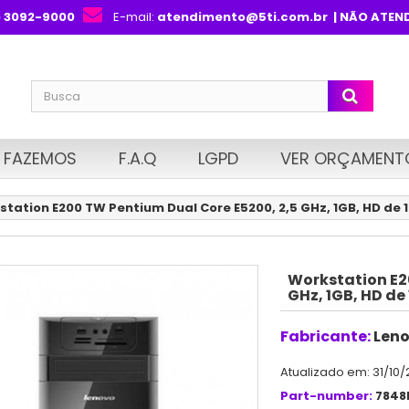
) 3092-9000
E-mail:
atendimento@5ti.com.br
| NÃO ATEN
 FAZEMOS
F.A.Q
LGPD
VER ORÇAMENT
station E200 TW Pentium Dual Core E5200, 2,5 GHz, 1GB, HD de 
Workstation E2
GHz, 1GB, HD de
Fabricante:
Len
Atualizado em: 31/10/
Part-number:
7848