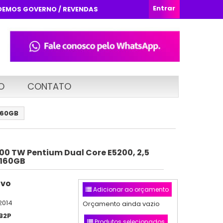
Entrar
DEMOS GOVERNO / REVENDAS
O
CONTATO
160GB
00 TW Pentium Dual Core E5200, 2,5
 160GB
ovo
Adicionar ao orçamento
2014
Orçamento ainda vazio
B2P
Produtos selecionados