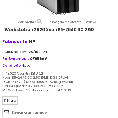
Ver maior
* Imagem meramente ilustrativa
Workstation Z620 Xeon E5-2640 6C 2.50
Fabricante:
HP
Atualizado em: 29/11/2024
Part-number:
QF956AV
Condição
Novo
HP Z620 Country Kit BRZL
Xeon E5-2640 6C 2.50 15MB 1333 CPU-1
16GB (4x4GB) DDR3-1600 1CPU RegRAM BR
NVIDIA Quadro K2000 2GB 1st GFX Spl
MS Windows 7 Professional 64-bit OS US
Share
Enviar a um amigo