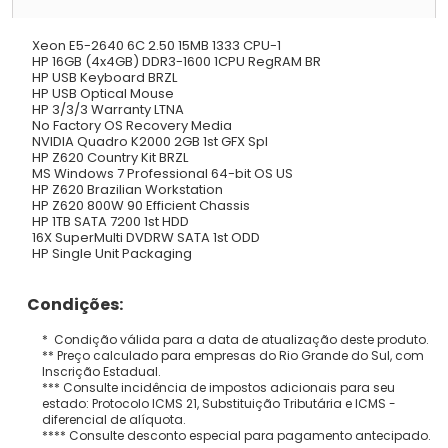
Xeon E5-2640 6C 2.50 15MB 1333 CPU-1
HP 16GB (4x4GB) DDR3-1600 1CPU RegRAM BR
HP USB Keyboard BRZL
HP USB Optical Mouse
HP 3/3/3 Warranty LTNA
No Factory OS Recovery Media
NVIDIA Quadro K2000 2GB 1st GFX Spl
HP Z620 Country Kit BRZL
MS Windows 7 Professional 64-bit OS US
HP Z620 Brazilian Workstation
HP Z620 800W 90 Efficient Chassis
HP 1TB SATA 7200 1st HDD
16X SuperMulti DVDRW SATA 1st ODD
HP Single Unit Packaging
Condições:
* Condição válida para a data de atualização deste produto.
** Preço calculado para empresas do Rio Grande do Sul, com
Inscrição Estadual.
*** Consulte incidência de impostos adicionais para seu
estado: Protocolo ICMS 21, Substituição Tributária e ICMS -
diferencial de alíquota.
**** Consulte desconto especial para pagamento antecipado.