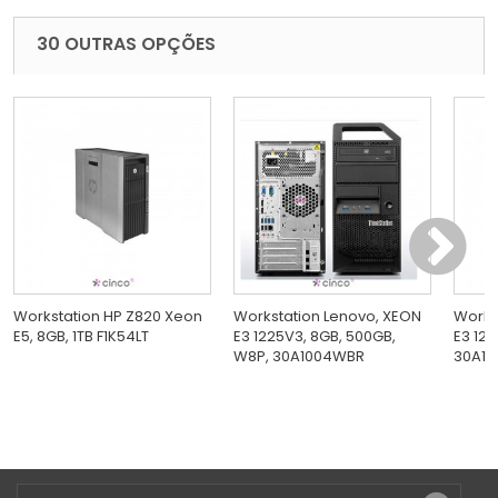
30 OUTRAS OPÇÕES
Workstation HP Z820 Xeon
Workstation Lenovo, XEON
Works
E5, 8GB, 1TB F1K54LT
E3 1225V3, 8GB, 500GB,
E3 122
W8P, 30A1004WBR
30A10