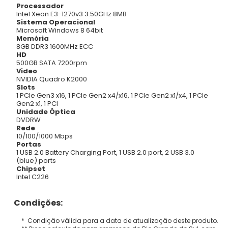
Processador
Intel Xeon E3-1270v3 3.50GHz 8MB
Sistema Operacional
Microsoft Windows 8 64bit
Memória
8GB DDR3 1600MHz ECC
HD
500GB SATA 7200rpm
Video
NVIDIA Quadro K2000
Slots
1 PCIe Gen3 x16, 1 PCIe Gen2 x4/x16, 1 PCIe Gen2 x1/x4, 1 PCIe
Gen2 x1, 1 PCI
Unidade Óptica
DVDRW
Rede
10/100/1000 Mbps
Portas
1 USB 2.0 Battery Charging Port, 1 USB 2.0 port, 2 USB 3.0
(blue) ports
Chipset
Intel C226
Condições:
* Condição válida para a data de atualização deste produto.