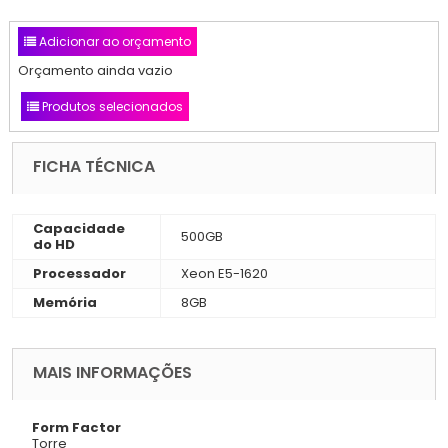
Adicionar ao orçamento
Orçamento ainda vazio
Produtos selecionados
FICHA TÉCNICA
Capacidade
500GB
do HD
Processador
Xeon E5-1620
Memória
8GB
MAIS INFORMAÇÕES
Form Factor
Torre