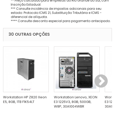
** Preço calculado para empresas do Rio Grande do Sul, com
Inscrição Estadual.
*** Consulte incidência de impostos adicionais para seu
estado: Protocolo ICMS 21, Substituição Tributária e ICMS -
diferencial de alíquota.
**** Consulte desconto especial para pagamento antecipado.
30 OUTRAS OPÇÕES
Workstation HP Z820 Xeon
Workstation Lenovo, XEON
Works
E5, 8GB, 1TB F1K54LT
E3 1225V3, 8GB, 500GB,
E3 122
W8P, 30A1004WBR
30A10