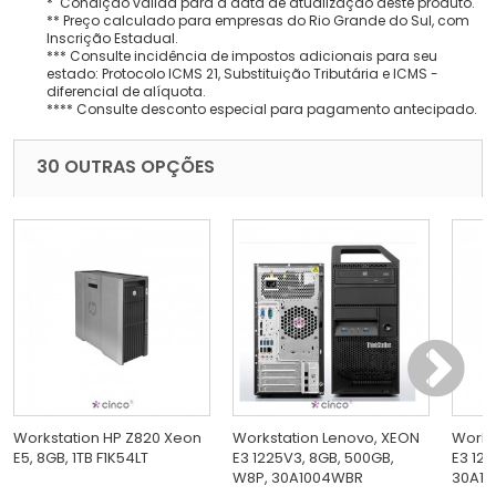
* Condição válida para a data de atualização deste produto.
** Preço calculado para empresas do Rio Grande do Sul, com
Inscrição Estadual.
*** Consulte incidência de impostos adicionais para seu
estado: Protocolo ICMS 21, Substituição Tributária e ICMS -
diferencial de alíquota.
**** Consulte desconto especial para pagamento antecipado.
30 OUTRAS OPÇÕES
Workstation HP Z820 Xeon
Workstation Lenovo, XEON
Works
E5, 8GB, 1TB F1K54LT
E3 1225V3, 8GB, 500GB,
E3 122
W8P, 30A1004WBR
30A10