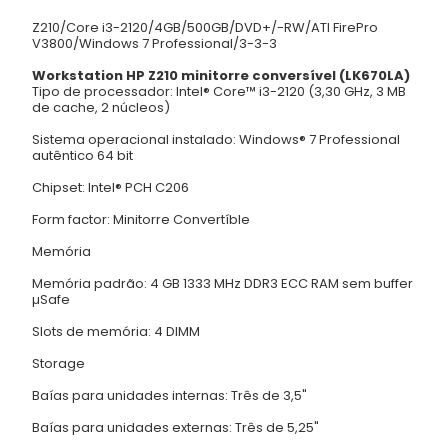
Z210/Core i3-2120/4GB/500GB/DVD+/-RW/ATI FirePro
V3800/Windows 7 Professional/3-3-3
Workstation HP Z210 minitorre conversível (LK670LA)
Tipo de processador: Intel® Core™ i3-2120 (3,30 GHz, 3 MB
de cache, 2 núcleos)
Sistema operacional instalado: Windows® 7 Professional
autêntico 64 bit
Chipset: Intel® PCH C206
Form factor: Minitorre Convertíble
Memória
Memória padrão: 4 GB 1333 MHz DDR3 ECC RAM sem buffer
µSafe
Slots de memória: 4 DIMM
Storage
Baías para unidades internas: Três de 3,5"
Baías para unidades externas: Três de 5,25"