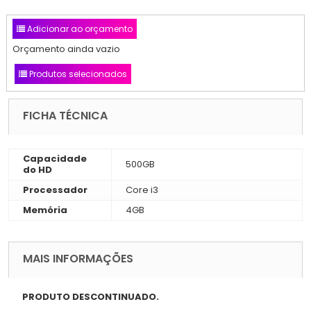
Adicionar ao orçamento
Orçamento ainda vazio
Produtos selecionados
FICHA TÉCNICA
Capacidade
500GB
do HD
Processador
Core i3
Memória
4GB
MAIS INFORMAÇÕES
PRODUTO DESCONTINUADO.