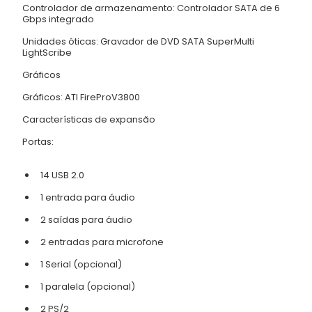
Controlador de armazenamento: Controlador SATA de 6
Gbps integrado
Unidades óticas: Gravador de DVD SATA SuperMulti
LightScribe
Gráficos
Gráficos: ATI FireProV3800
Características de expansão
Portas:
14 USB 2.0
1 entrada para áudio
2 saídas para áudio
2 entradas para microfone
1 Serial (opcional)
1 paralela (opcional)
2 PS/2