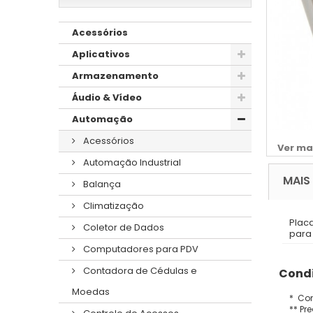
Acessórios
Aplicativos
Armazenamento
Áudio & Vídeo
Automação
Acessórios
Ver ma
Automação Industrial
MAIS
Balança
Climatização
Plac
Coletor de Dados
para
Computadores para PDV
Contadora de Cédulas e
Condi
Moedas
* Con
** Pr