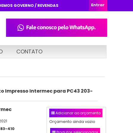
Entrar
DEMOS GOVERNO / REVENDAS
O
CONTATO
ito Impresso Intermec para PC43 203-
rmec
Adicionar ao orçamento
2021
Orçamento ainda vazio
183-410
Produtos selecionados