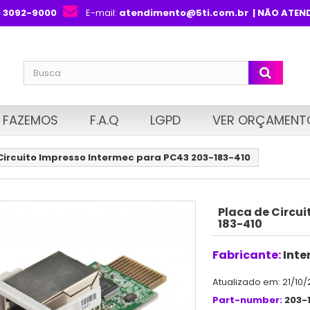
) 3092-9000
E-mail:
atendimento@5ti.com.br
| NÃO ATEN
 FAZEMOS
F.A.Q
LGPD
VER ORÇAMENT
Circuito Impresso Intermec para PC43 203-183-410
Placa de Circu
183-410
Fabricante:
Inte
Atualizado em: 21/10/
Part-number:
203-