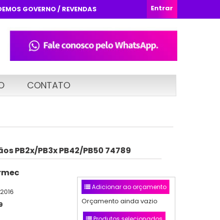
Entrar
DEMOS GOVERNO / REVENDAS
O
CONTATO
ãos PB2x/PB3x PB42/PB50 74789
rmec
Adicionar ao orçamento
/2016
Orçamento ainda vazio
9
Produtos selecionados