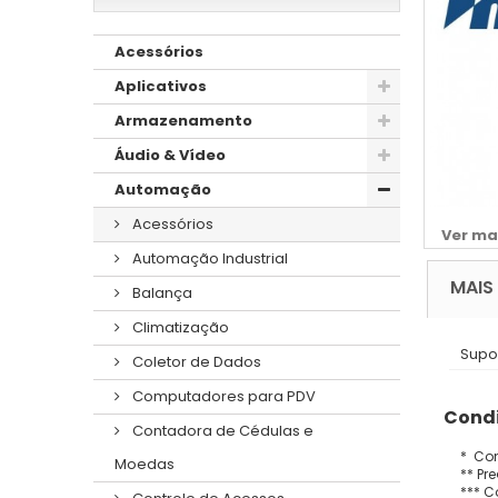
Acessórios
Aplicativos
Armazenamento
Áudio & Vídeo
Automação
Acessórios
Ver ma
Automação Industrial
MAIS
Balança
Climatização
Supo
Coletor de Dados
Computadores para PDV
Condi
Contadora de Cédulas e
* Con
Moedas
** Pr
*** C