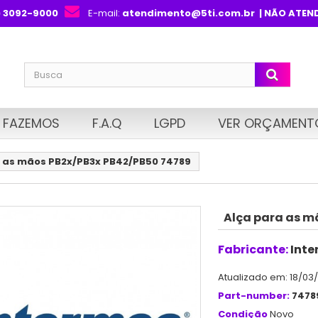
) 3092-9000
E-mail:
atendimento@5ti.com.br
| NÃO ATEN
 FAZEMOS
F.A.Q
LGPD
VER ORÇAMENT
 as mãos PB2x/PB3x PB42/PB50 74789
Alça para as m
Fabricante:
Inte
Atualizado em: 18/03
Part-number:
7478
Condição
Novo