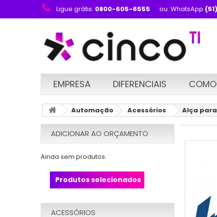
Ligue grátis:
0800-605-6555
ou: WhatsApp
(51
EMPRESA
DIFERENCIAIS
COMO
Automação
Acessórios
Alça para
ADICIONAR AO ORÇAMENTO
Ainda sem produtos.
Produtos selecionados
ACESSÓRIOS