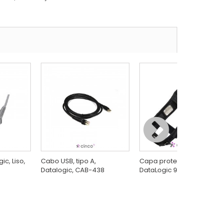
c, Liso,
Cabo USB, tipo A,
Capa protetora para leito
Datalogic, CAB-438
DataLogic 94ACC0047