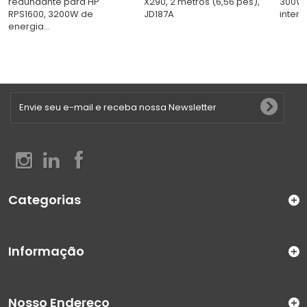
redundante para HP
X290, 2 metros (6,56 pés),
300W, 
RPS1600, 3200W de
JD187A
inter
energia...
Categorias
Informação
Nosso Endereço