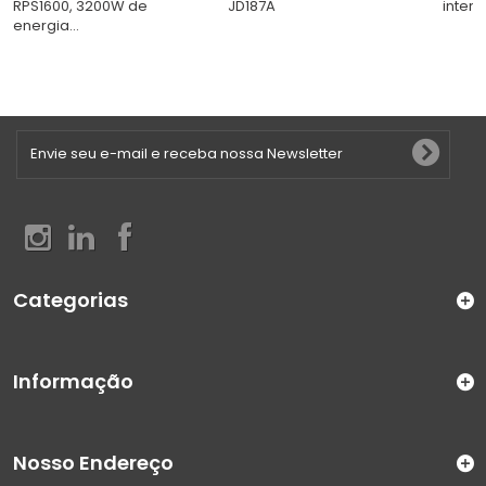
RPS1600, 3200W de
JD187A
inter
energia...
Categorias
Informação
Nosso Endereço