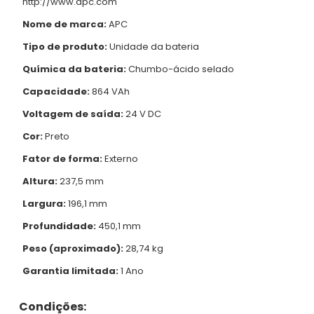
http://www.apc.com
Nome de marca:
APC
Tipo de produto:
Unidade da bateria
Química da bateria:
Chumbo-ácido selado
Capacidade:
864 VAh
Voltagem de saída:
24 V DC
Cor:
Preto
Fator de forma:
Externo
Altura:
237,5 mm
Largura:
196,1 mm
Profundidade:
450,1 mm
Peso (aproximado):
28,74 kg
Garantia limitada:
1 Ano
Condições: