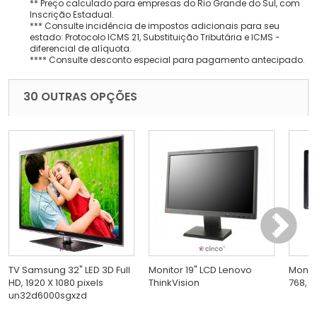
** Preço calculado para empresas do Rio Grande do Sul, com
Inscrição Estadual.
*** Consulte incidência de impostos adicionais para seu
estado: Protocolo ICMS 21, Substituição Tributária e ICMS -
diferencial de alíquota.
**** Consulte desconto especial para pagamento antecipado.
30 OUTRAS OPÇÕES
TV Samsung 32" LED 3D Full
Monitor 19" LCD Lenovo
Monito
HD, 1920 X 1080 pixels
ThinkVision
768, 1
un32d6000sgxzd