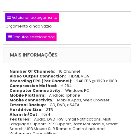
Adicionar ao orçamento
Orçamento ainda vazio
Produtos selecionados
MAIS INFORMAÇÕES
Number Of Channels:
16 Channel
Video Output Connection:
HDMI, VGA
Recording FPS (Per Channel):
240 FPS @ 1920 x 1080
Compression Method:
H.264
Computer Connectivity:
Windows PC
Mobile Platform:
Android, Iphone
Mobile connectivity:
Mobile Apps, Web Browser
External Backup:
CD, DVD, eSATA
Harddrive Size:
3TB
Alarm In/Out:
16/4
Features:
Audio, DVD-RW, Email Notifications, Multi-
Language Support, PTZ Support, Rack Mountable, Smart
Search, USB Mouse & IR Remote Control Included,
Watermark Capabilities