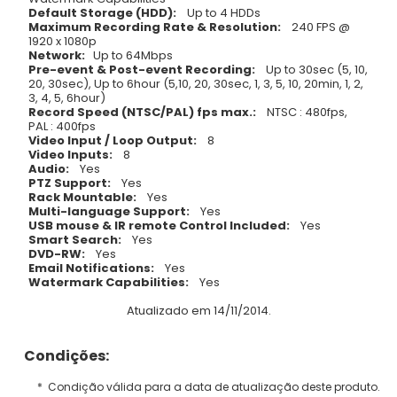
Default Storage (HDD):
Up to 4 HDDs
Maximum Recording Rate & Resolution:
240 FPS @
1920 x 1080p
Network:
Up to 64Mbps
Pre-event & Post-event Recording:
Up to 30sec (5, 10,
20, 30sec), Up to 6hour (5,10, 20, 30sec, 1, 3, 5, 10, 20min, 1, 2,
3, 4, 5, 6hour)
Record Speed (NTSC/PAL) fps max.:
NTSC : 480fps,
PAL : 400fps
Video Input / Loop Output:
8
Video Inputs:
8
Audio:
Yes
PTZ Support:
Yes
Rack Mountable:
Yes
Multi-language Support:
Yes
USB mouse & IR remote Control Included:
Yes
Smart Search:
Yes
DVD-RW:
Yes
Email Notifications:
Yes
Watermark Capabilities:
Yes
Atualizado em 14/11/2014.
Condições:
* Condição válida para a data de atualização deste produto.