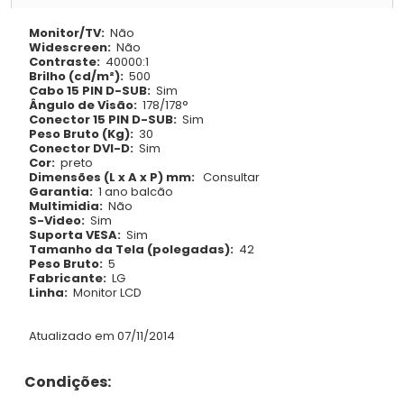
Monitor/TV:
Não
Widescreen:
Não
Contraste:
40000:1
Brilho (cd/m²):
500
Cabo 15 PIN D-SUB:
Sim
Ângulo de Visão:
178/178°
Conector 15 PIN D-SUB:
Sim
Peso Bruto (Kg):
30
Conector DVI-D:
Sim
Cor:
preto
Dimensões (L x A x P) mm:
Consultar
Garantia:
1 ano balcão
Multimidia:
Não
S-Video:
Sim
Suporta VESA:
Sim
Tamanho da Tela (polegadas):
42
Peso Bruto:
5
Fabricante:
LG
Linha:
Monitor LCD
Atualizado em 07/11/2014
Condições: