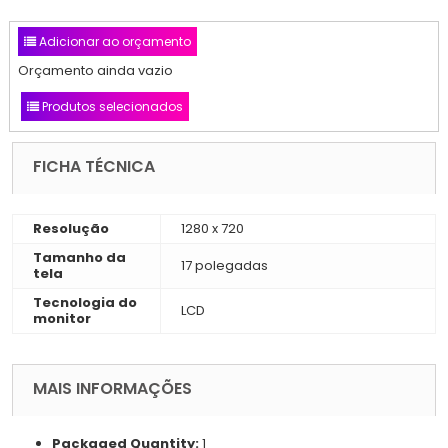
Adicionar ao orçamento
Orçamento ainda vazio
Produtos selecionados
FICHA TÉCNICA
Resolução
1280 x 720
Tamanho da
17 polegadas
tela
Tecnologia do
LCD
monitor
MAIS INFORMAÇÕES
Packaged Quantity:
1