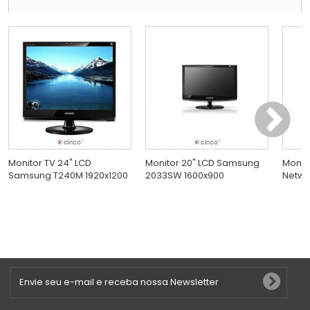
Monitor TV 24" LCD
Monitor 20" LCD Samsung
Monito
Samsung T240M 1920x1200
2033SW 1600x900
Netwo