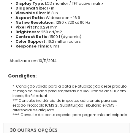
Display Type:
LCD monitor / TFT active matrix
Diagonal Size:
17 in
Viewable Size:
16.8 in
Aspect Ratio:
Widescreen - 16:9
Native Resolution:
1280 x 720 at 60 Hz
Pixel Pitch:
0.291 mm
Brightness:
250 cd/m2
Contrast Ratio:
1500:1 (dynamic)
Color Support:
16.2 million colors
Response Time:
8 ms
Atualizado em 10/11/2014
Condições:
* Condição válida para a data de atualização deste produto.
** Preço calculado para empresas do Rio Grande do Sul, com
Inscrição Estadual.
*** Consulte incidência de impostos adicionais para seu
estado: Protocolo ICMS 21, Substituição Tributária e ICMS -
diferencial de alíquota.
**** Consulte desconto especial para pagamento antecipado.
30 OUTRAS OPÇÕES