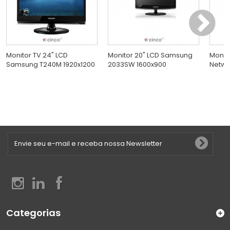
Monitor TV 24" LCD
Monitor 20" LCD Samsung
Monito
Samsung T240M 1920x1200
2033SW 1600x900
Netwo
Categorias