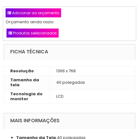
Adicionar ao orçamento
Orçamento ainda vazio
Produtos selecionados
FICHA TÉCNICA
Resolução
1366 x 768
Tamanho da
40 polegadas
tela
Tecnologia do
LCD
monitor
MAIS INFORMAÇÕES
Tamanho da Tela
;
40 polegadas