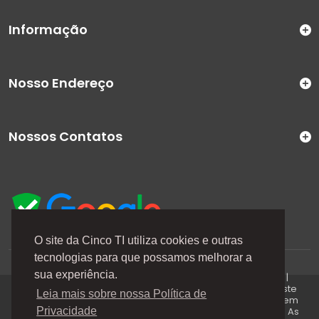
Informação
Nosso Endereço
Nossos Contatos
O site da Cinco TI utiliza cookies e outras
tecnologias para que possamos melhorar a
A Cinco TI (5TI) é uma marca registrada de CINCO TI
sua experiência.
COMERCIO E SERVICOS LTDA | CNPJ: 08.307.867/0001-04 |
Todos os direitos reservados. Os preços anunciados neste
Leia mais sobre nossa Política de
site ou via e-mails promocionais podem ser alterados sem
prévio aviso. A 5TI não é responsável por erros descritos. As
Privacidade