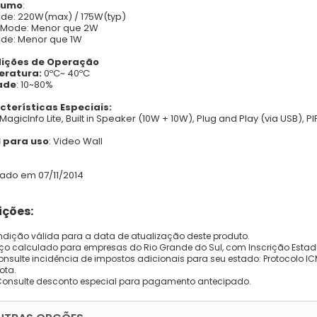
sumo
:
de: 220W(max) / 175W(typ)
 Mode: Menor que 2W
de: Menor que 1W
ições de Operação
ratura:
0ºC~ 40ºC
ade
: 10~80%
cterísticas Especiais:
n MagicInfo Lite, Built in Speaker (10W + 10W), Plug and Play (via USB),
l para uso
: Video Wall
zado em 07/11/2014
ções:
dição válida para a data de atualização deste produto.
eço calculado para empresas do Rio Grande do Sul, com Inscrição Estad
onsulte incidência de impostos adicionais para seu estado: Protocolo ICMS
ota.
Consulte desconto especial para pagamento antecipado.