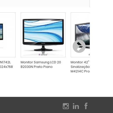
 N1742L
Monitor Samsung LCD 20
Monitor 42" LCD LFD para
1024x768
B2030N Preto Piano
Sinalização Digital LG
M4214C Profissional