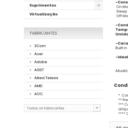
-Con
Suprimentos
On Mo
Sleep
Virtualização
Off Mo
-Cond
Tempe
FABRICANTES
Umid
-Cara
3Com
Built i
Acer
-Idea
Adobe
AGST
Atuali
Allied Telesis
Condi
AMD
AOC
* Con
** Pr
*** C
Todos os fabricantes
alíqu
**** 