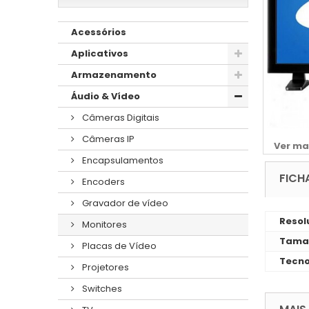
Acessórios
Aplicativos
Armazenamento
Áudio & Vídeo
Câmeras Digitais
Câmeras IP
Ver ma
Encapsulamentos
FICH
Encoders
Gravador de vídeo
Resol
Monitores
Taman
Placas de Vídeo
Tecno
Projetores
Switches