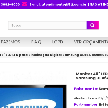
) 3092-9000
E-mail:
atendimento@5ti.com.br
| NÃO ATEN
 FAZEMOS
F.A.Q
LGPD
VER ORÇAMENT
46" LED LFD para Sinalização Digital Samsung UE46A 1920x108
Monitor 46" LED
Samsung UE46A
Fabricante:
Sam
Atualizado em: 07/11/
Part-number:
lh46