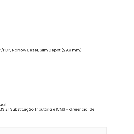
 PIP/PBP, Narrow Bezel, Slim Depht (29,9 mm)
ual.
 21, Substituição Tributária e ICMS - diferencial de