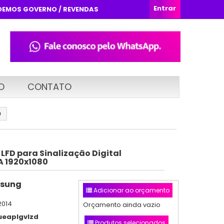
Entrar
DEMOS GOVERNO / REVENDAS
O
CONTATO
0
 LFD para Sinalização Digital
 1920x1080
sung
Adicionar ao orçamento
2014
Orçamento ainda vazio
ueaplgvlzd
Produtos selecionados