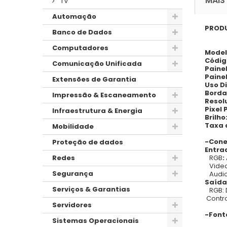
MAIS
TV
Automação
PROD
Banco de Dados
Computadores
Mode
Códig
Comunicação Unificada
Paine
Painel
Extensões de Garantia
Uso Di
Borda
Impressão & Escaneamento
Resol
Pixel 
Infraestrutura & Energia
Brilho
Taxa 
Mobilidade
-Cone
Proteção de dados
Entra
RGB
:
Redes
Video
Segurança
Audio:
Saída
Serviços & Garantias
RGB: D
Contro
Servidores
-Font
Sistemas Operacionais