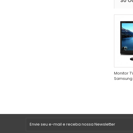
30 O
Monitor T
Samsung 