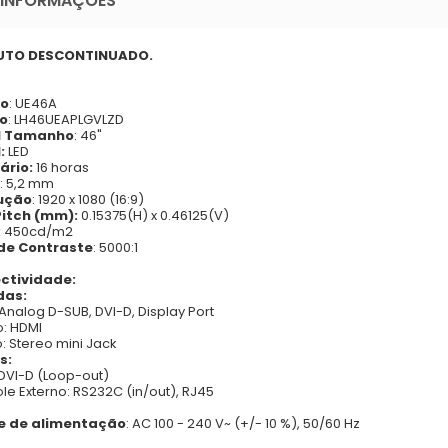
 INFORMAÇÕES
UTO DESCONTINUADO.
lo
: UE46A
o
: LH46UEAPLGVLZD
l Tamanho
: 46"
:
LED
ário:
16 horas
: 5,2 mm
ução
: 1920 x 1080 (16:9)
Pitch (mm):
0.15375(H) x 0.46125(V)
:
450cd/m2
de Contraste
: 5000:1
ctividade:
das:
Analog D-SUB, DVI-D, Display Port
: HDMI
 Stereo mini Jack
s:
VI-D (Loop-out)
le Externo: RS232C (in/out), RJ45
e de alimentação
: AC 100 - 240 V~ (+/- 10 %), 50/60 Hz