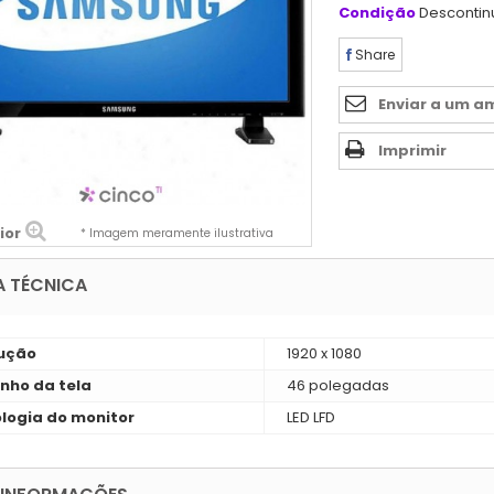
Condição
Desconti
Share
Enviar a um a
Imprimir
ior
* Imagem meramente ilustrativa
A TÉCNICA
ução
1920 x 1080
ho da tela
46 polegadas
logia do monitor
LED LFD