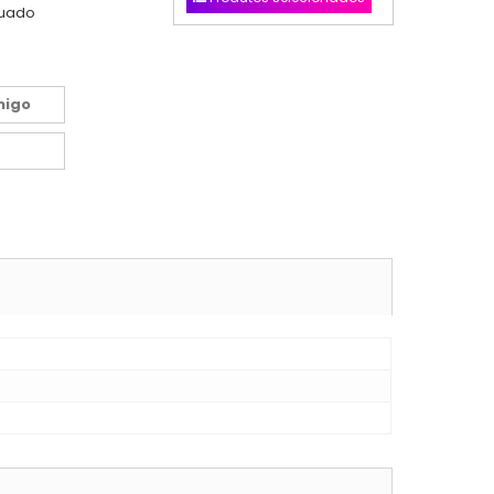
nuado
migo