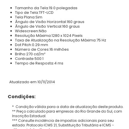
Tamanho da Tela:
19.0 polegadas
Tipo de Tela:
TFT-LCD
Tela Plana:
Sim
Ângulo de Visão Horizontal:
160 graus
Ângulo de Visão Vertical:
160 graus
Widescreen:
Não
Resolução Máxima:
1280 x 1024 Pixels
Taxa de Atualização na Resolução Máxima:
75 Hz
Dot Pitch:
0.29 mm
Número de Cores:
16 milhões
Brilho:
270 cd/m²
Contraste:
500:1
Tempo de Resposta:
4 ms
Atualizado em 10/11/2014
Condições:
* Condição válida para a data de atualização deste produto.
** Preço calculado para empresas do Rio Grande do Sul, com
Inscrição Estadual.
*** Consulte incidência de impostos adicionais para seu
estado: Protocolo ICMS 21, Substituição Tributária e ICMS -