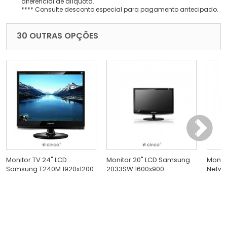
diferencial de alíquota.
**** Consulte desconto especial para pagamento antecipado.
30 OUTRAS OPÇÕES
Monitor TV 24" LCD
Monitor 20" LCD Samsung
Monito
Samsung T240M 1920x1200
2033SW 1600x900
Netwo