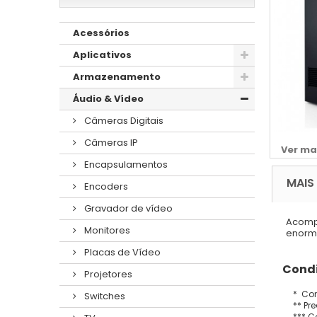
Acessórios
Aplicativos
Armazenamento
Áudio & Vídeo
Câmeras Digitais
Câmeras IP
Ver ma
Encapsulamentos
MAIS
Encoders
Gravador de vídeo
Acompa
Monitores
enorme
Placas de Vídeo
Condi
Projetores
* Con
Switches
** Pr
*** C