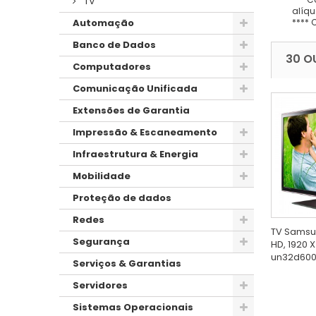
TV
alíqu
**** 
Automação
Banco de Dados
30 O
Computadores
Comunicação Unificada
Extensões de Garantia
Impressão & Escaneamento
Infraestrutura & Energia
Mobilidade
Proteção de dados
Redes
TV Samsun
Segurança
HD, 1920 X
un32d600
Serviços & Garantias
Servidores
Sistemas Operacionais