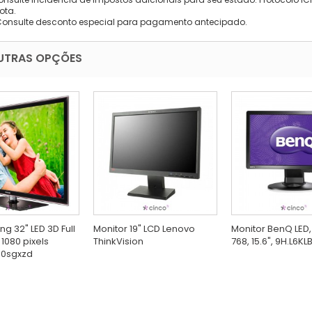
ota.
Consulte desconto especial para pagamento antecipado.
UTRAS OPÇÕES
g 32" LED 3D Full
Monitor 19" LCD Lenovo
Monitor BenQ LED,
 1080 pixels
ThinkVision
768, 15.6", 9H.L6KL
0sgxzd