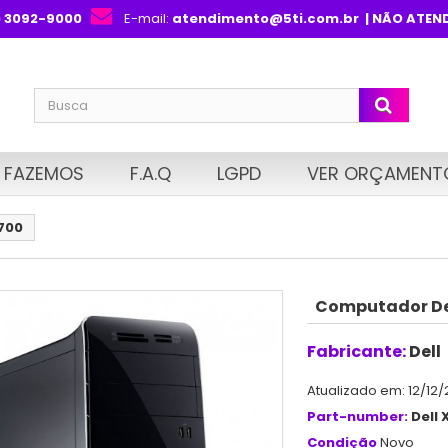
) 3092-9000
E-mail:
atendimento@5ti.com.br
| NÃO ATEN
 FAZEMOS
F.A.Q
LGPD
VER ORÇAMENT
700
Computador Del
Fabricante:
Dell
Atualizado em: 12/12/
Part-number:
Dell 
Condição
Novo