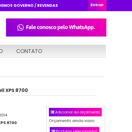
Entrar
DEMOS GOVERNO / REVENDAS
O
CONTATO
l XPS 8700
Adicionar ao orçamento
2014
Orçamento ainda vazio
XPS 8700
Produtos selecionados