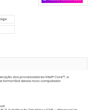
migo
eração dos processadores Intel® Core™, a
 forma fácil desse novo computador
ual.
 21, Substituição Tributária e ICMS - diferencial de