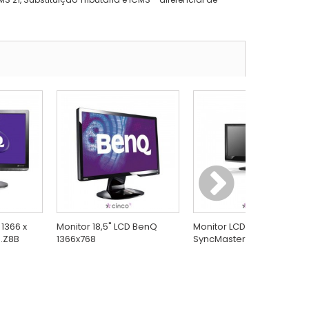
 1366 x
Monitor 18,5" LCD BenQ
Monitor LCD 17" Samsung
B.Z8B
1366x768
SyncMaster