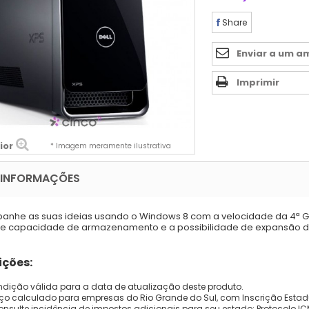
Share
Enviar a um a
Imprimir
ior
* Imagem meramente ilustrativa
 INFORMAÇÕES
nhe as suas ideias usando o Windows 8 com a velocidade da 4ª G
 capacidade de armazenamento e a possibilidade de expansão de
ções:
dição válida para a data de atualização deste produto.
eço calculado para empresas do Rio Grande do Sul, com Inscrição Estad
onsulte incidência de impostos adicionais para seu estado: Protocolo ICMS