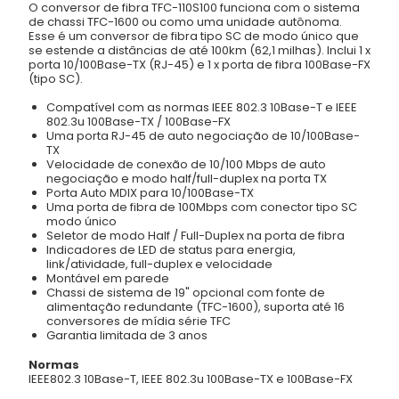
O conversor de fibra TFC-110S100 funciona com o sistema
de chassi TFC-1600 ou como uma unidade autônoma.
Esse é um conversor de fibra tipo SC de modo único que
se estende a distâncias de até 100km (62,1 milhas). Inclui 1 x
porta 10/100Base-TX (RJ-45) e 1 x porta de fibra 100Base-FX
(tipo SC).
Compatível com as normas IEEE 802.3 10Base-T e IEEE
802.3u 100Base-TX / 100Base-FX
Uma porta RJ-45 de auto negociação de 10/100Base-
TX
Velocidade de conexão de 10/100 Mbps de auto
negociação e modo half/full-duplex na porta TX
Porta Auto MDIX para 10/100Base-TX
Uma porta de fibra de 100Mbps com conector tipo SC
modo único
Seletor de modo Half / Full-Duplex na porta de fibra
Indicadores de LED de status para energia,
link/atividade, full-duplex e velocidade
Montável em parede
Chassi de sistema de 19" opcional com fonte de
alimentação redundante (TFC-1600), suporta até 16
conversores de mídia série TFC
Garantia limitada de 3 anos
Normas
IEEE802.3 10Base-T, IEEE 802.3u 100Base-TX e 100Base-FX