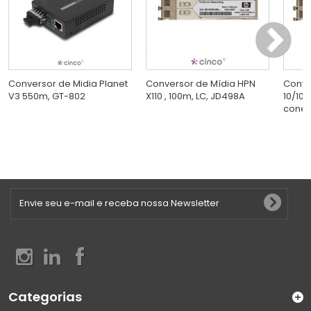
Conversor de Midia Planet
Conversor de Mídia HPN
Conve
V3 550m, GT-802
X110 , 100m, LC, JD498A
10/100
conect
Categorias