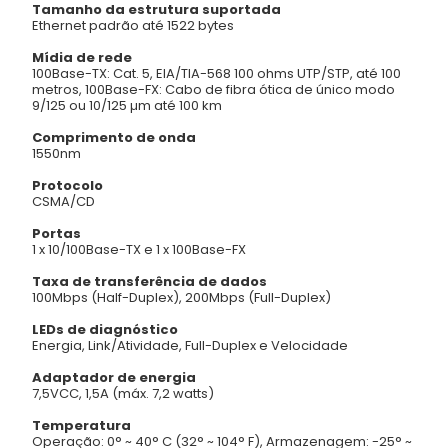
Tamanho da estrutura suportada
Ethernet padrão até 1522 bytes
Mídia de rede
100Base-TX: Cat. 5, EIA/TIA-568 100 ohms UTP/STP, até 100
metros, 100Base-FX: Cabo de fibra ótica de único modo
9/125 ou 10/125 µm até 100 km
Comprimento de onda
1550nm
Protocolo
CSMA/CD
Portas
1 x 10/100Base-TX e 1 x 100Base-FX
Taxa de transferência de dados
100Mbps (Half-Duplex), 200Mbps (Full-Duplex)
LEDs de diagnóstico
Energia, Link/Atividade, Full-Duplex e Velocidade
Adaptador de energia
7,5VCC, 1,5A (máx. 7,2 watts)
Temperatura
Operação: 0° ~ 40° C (32° ~ 104° F), Armazenagem: -25° ~