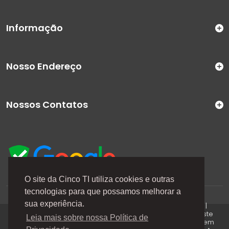
Informação
Nosso Endereço
Nossos Contatos
O site da Cinco TI utiliza cookies e outras
tecnologias para que possamos melhorar a
A Cinco TI (5TI) é uma marca registrada de CINCO TI
sua experiência.
COMERCIO E SERVICOS LTDA | CNPJ: 08.307.867/0001-04 |
Todos os direitos reservados. Os preços anunciados neste
Leia mais sobre nossa Política de
site ou via e-mails promocionais podem ser alterados sem