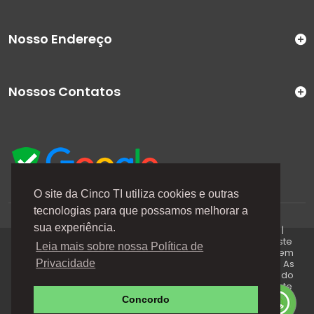
Nosso Endereço
Nossos Contatos
O site da Cinco TI utiliza cookies e outras
tecnologias para que possamos melhorar a
A Cinco TI (5TI) é uma marca registrada de CINCO TI
sua experiência.
COMERCIO E SERVICOS LTDA | CNPJ: 08.307.867/0001-04 |
Todos os direitos reservados. Os preços anunciados neste
Leia mais sobre nossa Política de
site ou via e-mails promocionais podem ser alterados sem
prévio aviso. A 5TI não é responsável por erros descritos. As
Privacidade
fotos contidas nessa página são meramente ilustrativas do
produto e podem variar de acordo com o fornecedor/lote
do fabricante. Este site trabalha 100% em criptografia SSL.
Concordo