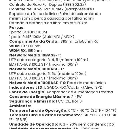
Controle de Fluxo Full Duplex (IEEE 802.3x)
Controle de Fluxo Half Duplex (Backpressure)
Repasse da falha de link e Falha de extremidade
minimizam a perda causada por falha no link
Estende a distância da fibra em até 20km
Portas:
1 porta SC/UPC 100M
1 porta RJ45 100M (Auto MDI / MDIX)
Comprimento da Onda:
1310nm Tx/1550nm Rx
WDM TX:
1310nm
WDM RX:
1550nm
Network Media 10BASE-T:
UTP cabo categoria 3, 4, 5 (máximo 100m)
EIA/TIA-568 100Ω STP (máximo 100m)
Network Media 100BASE-T:
UTP cabo categoria 5, 5e (máximo 100m)
EIA/TIA-568 100Ω STP (máximo 100m)
Network Media 100BASE-FX:
Fibra de modo único
Indicadores LED:
LIGADO, FDX/Col, Link/Ativo, SPD
Fonte de Energia:
Adaptador de Alimentação Externa
Consumo de Energia Máximo:
2.41W
Segurança e Emissão:
FCC, CE, RoHS
Ambiente:
Temperatura de Operação:
0 ºC ~ 40 ºC (32 ºF ~ 104 ºF)
Temperatura de armazenamento:
-40 ºC ~ 70 ºC (-40
ºF ~ 158 ºF)
Umidade de Operação:
10% ~ 90% sem condensação
Umidade de armazenamento:
5% ~ 90% sem