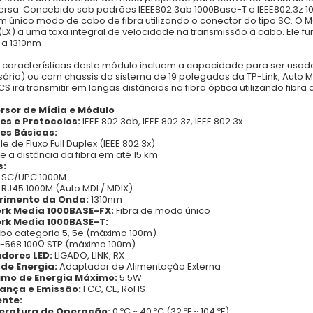
ersa. Concebido sob padrões IEEE802.3ab 1000Base-T e IEEE802.3z 1
 único modo de cabo de fibra utilizando o conector do tipo SC. O 
(LX) a uma taxa integral de velocidade na transmissão à cabo. Ele
 a 1310nm
 características deste módulo incluem a capacidade para ser usa
ário) ou com chassis do sistema de 19 polegadas da TP-Link, Auto MDI 
S irá transmitir em longas distâncias na fibra óptica utilizando fibr
rsor de Mídia e Módulo
es e Protocolos:
IEEE 802.3ab, IEEE 802.3z, IEEE 802.3x
es Básicas:
e de Fluxo Full Duplex (IEEE 802.3x)
e a distância da fibra em até 15 km
s:
a SC/UPC 1000M
a RJ45 1000M (Auto MDI / MDIX)
imento da Onda:
1310nm
rk Media 1000BASE-FX:
Fibra de modo único
rk Media 1000BASE-T:
bo categoria 5, 5e (máximo 100m)
A-568 100Ω STP (máximo 100m)
adores LED:
LIGADO, LINK, RX
 de Energia:
Adaptador de Alimentação Externa
mo de Energia Máximo:
5.5W
ança e Emissão:
FCC, CE, RoHS
nte:
ratura de Operação:
0 ºC ~ 40 ºC (32 ºF ~ 104 ºF)