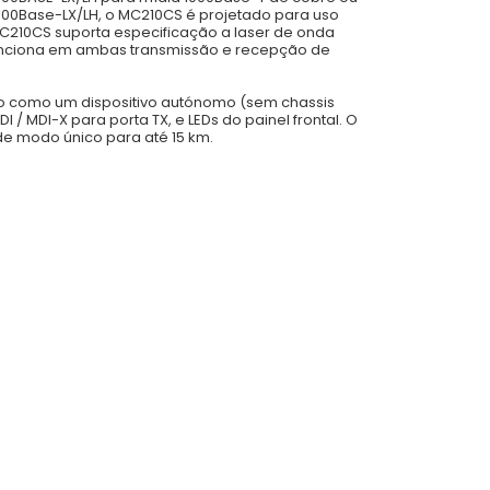
000Base-LX/LH, o MC210CS é projetado para uso
MC210CS suporta especificação a laser de onda
 funciona em ambas transmissão e recepção de
do como um dispositivo autónomo (sem chassis
/ MDI-X para porta TX, e LEDs do painel frontal. O
a de modo único para até 15 km.