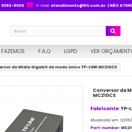
) 3092-9000
E-mail:
atendimento@5ti.com.br
| NÃO ATEN
 FAZEMOS
F.A.Q
LGPD
VER ORÇAMENT
ersor de Mídia Gigabit de modo único TP-LINK MC210CS
Conversor de M
MC210CS
Fabricante:
TP-L
Atualizado em: 12/05
Part-number:
MC21