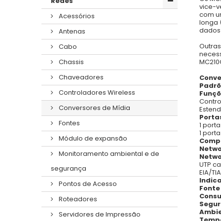
Redes
vice-v
com um
Acessórios
longa 
dados
Antenas
Outras
Cabo
necess
MC210C
Chassis
Chaveadores
Conve
Padrõ
Controladores Wireless
Funçõ
Control
Conversores de Mídia
Estend
Porta
Fontes
1 port
1 port
Módulo de expansão
Compr
Netwo
Monitoramento ambiental e de
Netwo
UTP ca
segurança
EIA/TI
Indic
Pontos de Acesso
Fonte
Consu
Roteadores
Segur
Ambie
Servidores de Impressão
Tempe