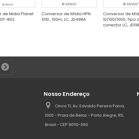
 de Midia Planet
Conversor de Mídia HPN
Conversor de Míd
 GT-802
X110 , 100m, LC, JD498A
10/100/1000, Tipo 
conector LC, JD11
Nosso Endereço
Cinco TI, Av. Edvaldo Pereira Paiva,
1000 - Praia de Belas - Porto Alegre, RS,
Brasil - CEP 90110-060