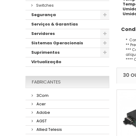
Tempe
Switches
Umida
Umida
Segurança
Serviços & Garantias
Condi
Servidores
* Con
Sistemas Operacionais
** Pr
*** C
Suprimentos
alíqu
**** 
Virtualização
30 O
FABRICANTES
3Com
Acer
Adobe
AGST
Allied Telesis