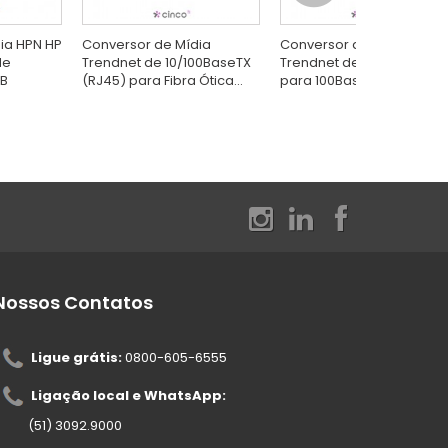
ia HPN HP
Conversor de Mídia
Conversor de Mídia
de
Trendnet de 10/100BaseTX
Trendnet de 10/100Mbps T
8B
(RJ45) para Fibra Ótica...
para 100Base-FX...
Nossos Contatos
Ligue grátis:
0800-605-6555
Ligação local e WhatsApp:
(51) 3092.9000