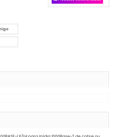
migo
1000BASE-LX/LH para mídia 1000Base-T de cobre ou