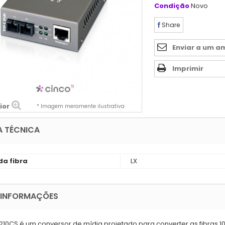
Condição
Novo
Share
Enviar a um a
Imprimir
ior
* Imagem meramente ilustrativa
A TÉCNICA
da fibra
LX
 INFORMAÇÕES
10CS é um conversor de mídia projetado para converter as fibras 