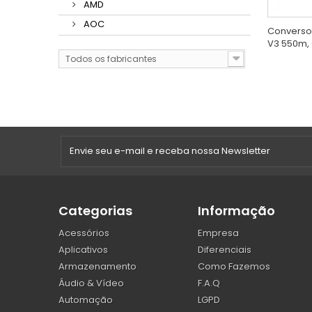
AMD
AOC
Conversor
V3 550m,
Todos os fabricantes
Categorias
Informação
Acessórios
Empresa
Aplicativos
Diferenciais
Armazenamento
Como Fazemos
Áudio & Vídeo
F.A.Q
Automação
LGPD