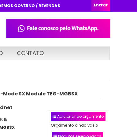
Entrar
DEMOS GOVERNO / REVENDAS
O
CONTATO
ti-Mode SX Module TEG-MGBSX
dnet
Adicionar ao orçamento
2015
Orçamento ainda vazio
-MGBSX
Produtos selecionados