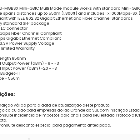
G-MGBSX Mini-GBIC Multi Mode module works with standard Mini-GBIC 
 spans distances up to 550m (1,800ft) and includes 1 x 1000Mbps-SX 
ant with IEEE 802.3z Gigabit Ethernet and Fiber Channel Standards
ry standard SFP package
 LC connector
 Gbps Fiber Channel Compliant
bps Gigabit Ethernet Compliant
 3.3V Power Supply Voltage
 limited Warranty
ength 850nm
l Output Power (dBm) - 9 ~ -3
l Input Power (dBm) -20 ~ -3
Budget-11
ce - 550m
ções:
dição válida para a data de atualização deste produto.
eço calculado para empresas do Rio Grande do Sul, com Inscrição Estad
onsulte incidência de impostos adicionais para seu estado: Protocolo ICMS
ota.
Consulte desconto especial para pagamento antecipado.