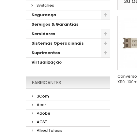
30 O
Switches
Segurança
Serviços & Garantias
Servidores
Sistemas Operacionais
Suprimentos
Virtualização
Converso
X110 , 100
FABRICANTES
3Com
Acer
Adobe
AGST
Allied Telesis