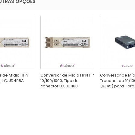
UTRAS OPÇÕES
r de Mídia HPN
Conversor de Mídia HPN HP
Conversor de Míd
m, LC, JD498A
10/100/1000, Tipo de
Trendnet de 10/1
conector LC, JD118B
(RJ45) para Fibra 