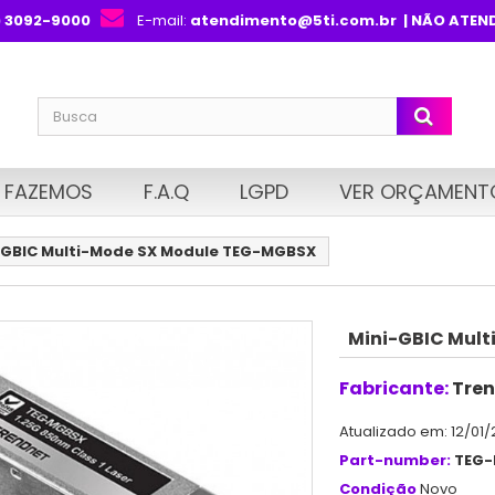
) 3092-9000
E-mail:
atendimento@5ti.com.br
| NÃO ATEN
 FAZEMOS
F.A.Q
LGPD
VER ORÇAMENT
-GBIC Multi-Mode SX Module TEG-MGBSX
Mini-GBIC Mul
Fabricante:
Tren
Atualizado em: 12/01/
Part-number:
TEG
Condição
Novo