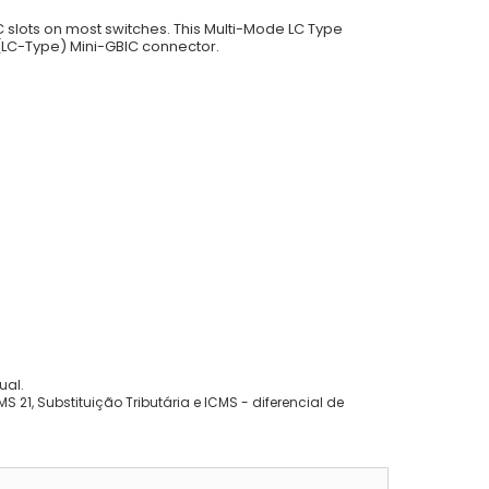
slots on most switches. This Multi-Mode LC Type
(LC-Type) Mini-GBIC connector.
ual.
 21, Substituição Tributária e ICMS - diferencial de