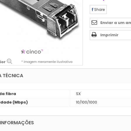
Share
Enviar a um a
Imprimir
ior
* Imagem meramente ilustrativa
A TÉCNICA
da fibra
SX
idade (Mbps)
10/100/1000
 INFORMAÇÕES