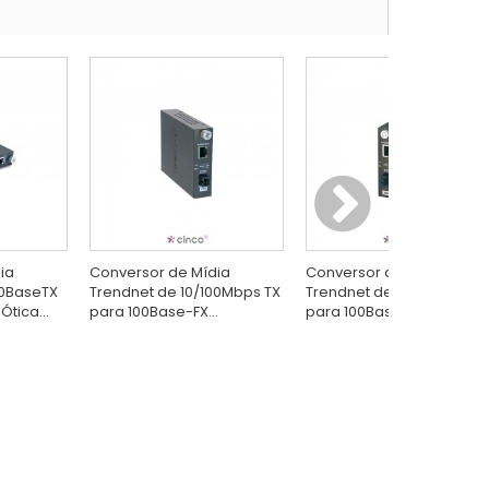
ia
Conversor de Mídia
Conversor de Mídia
00BaseTX
Trendnet de 10/100Mbps TX
Trendnet de 10/100BaseT
Ótica...
para 100Base-FX...
para 100BaseFX...