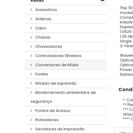
Redes
The TE
Acessórios
module
Compli
Antenas
Indust
Duplex
Cabo
1.0625
1.25 G
Chassis
Single
3-Year
Chaveadores
Wavel
Controladores Wireless
Optica
Optica
Conversores de Mídia
Power 
Fontes
Distan
Módulo de expansão
Condi
Monitoramento ambiental e de
* Con
segurança
** Pr
*** C
Pontos de Acesso
alíqu
**** 
Roteadores
Servidores de Impressão