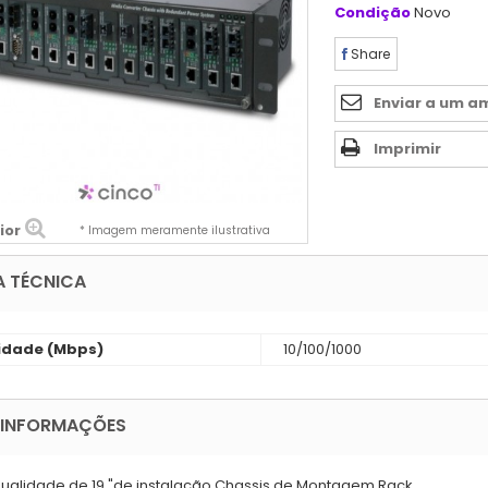
Condição
Novo
Share
Enviar a um a
Imprimir
ior
* Imagem meramente ilustrativa
A TÉCNICA
idade (Mbps)
10/100/1000
 INFORMAÇÕES
 qualidade de 19 "de instalação Chassis de Montagem Rack