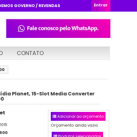
Entrar
DEMOS GOVERNO / REVENDAS
O
CONTATO
00
dia Planet, 15-Slot Media Converter
00
et
Adicionar ao orçamento
2015
Orçamento ainda vazio
500
Produtos selecionados