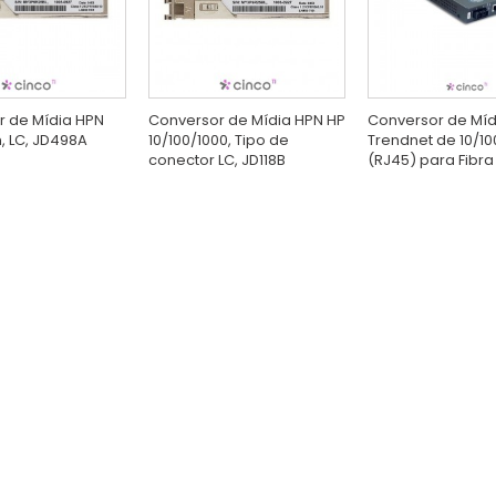
r de Mídia HPN
Conversor de Mídia HPN HP
Conversor de Míd
m, LC, JD498A
10/100/1000, Tipo de
Trendnet de 10/1
conector LC, JD118B
(RJ45) para Fibra 