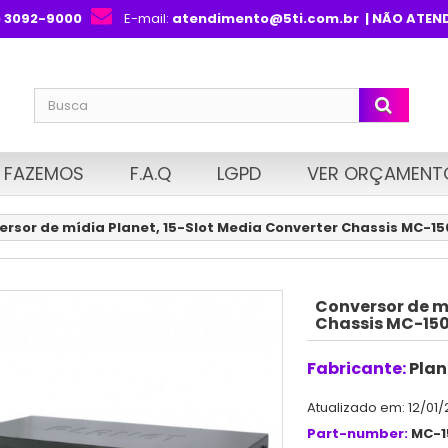
) 3092-9000
E-mail:
atendimento@5ti.com.br
| NÃO ATEN
 FAZEMOS
F.A.Q
LGPD
VER ORÇAMENT
ersor de mídia Planet, 15-Slot Media Converter Chassis MC-15
Conversor de mí
Chassis MC-15
Fabricante:
Plan
Atualizado em: 12/01/
Part-number:
MC-1