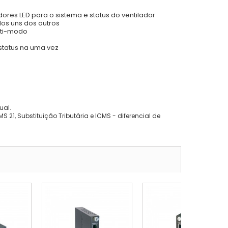
adores LED para o sistema e
status do ventilador
dos uns dos outros
ulti-modo
status na
uma vez
ual.
 21, Substituição Tributária e ICMS - diferencial de