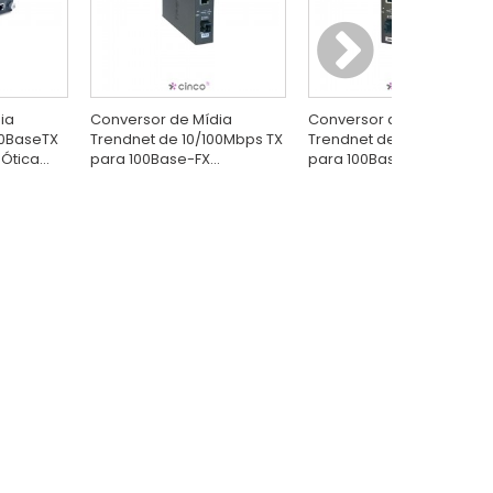
ia
Conversor de Mídia
Conversor de Mídia
00BaseTX
Trendnet de 10/100Mbps TX
Trendnet de 10/100BaseT
Ótica...
para 100Base-FX...
para 100BaseFX...