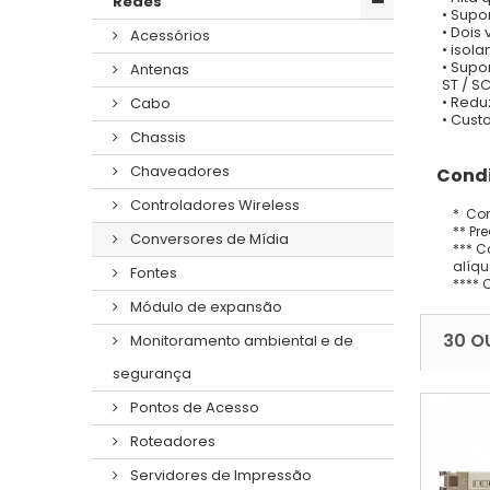
Redes
• Supo
• Dois
Acessórios
• isol
• Supo
Antenas
ST / S
• Redu
Cabo
• Custo
Chassis
Chaveadores
Condi
Controladores Wireless
* Con
** Pr
Conversores de Mídia
*** C
alíqu
Fontes
**** 
Módulo de expansão
30 O
Monitoramento ambiental e de
segurança
Pontos de Acesso
Roteadores
Servidores de Impressão