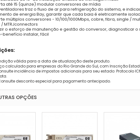
rta até 15 (quinze) modular conversores de mídia
 ventiladores traz o fluxo de ar para refrigeração do sistema, e indic
amento de energia Bay, garantir que cada baia é eletricamente isola
rte múltiplos conversores - 10/100/1000Mbps, cobre, fibra, single / m
C / MTRJconnectors
zir o esforço de manutenção e gestão do conversor, diagnosticar o 
-benefício instalar, fácil
ções:
dição válida para a data de atualização deste produto.
eço calculado para empresas do Rio Grande do Sul, com Inscrição Estad
onsulte incidência de impostos adicionais para seu estado: Protocolo ICMS
ota.
Consulte desconto especial para pagamento antecipado.
UTRAS OPÇÕES