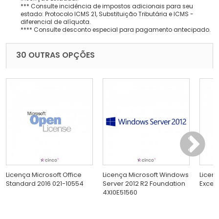
*** Consulte incidência de impostos adicionais para seu
estado: Protocolo ICMS 21, Substituição Tributária e ICMS -
diferencial de alíquota.
**** Consulte desconto especial para pagamento antecipado.
30 OUTRAS OPÇÕES
Licença Microsoft Office
Licença Microsoft Windows
Licen
Standard 2016 021-10554
Server 2012 R2 Foundation
Excel
4XI0E51560