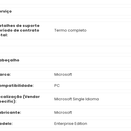
erviço
etalhes de suporte
eríodo de contrato
Termo completo
tal:
abeçalho
arca:
Microsoft
ompatibilidade:
PC
ocalização (Vendor
Microsoft Single Idioma
ecific):
abricante:
Microsoft
odelo:
Enterprise Edition