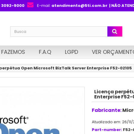
) 3092-9000
E-mail:
atendimento@5ti.com.br
| NÃO ATEN
 FAZEMOS
F.A.Q
LGPD
VER ORÇAMENT
perpétua Open Microsoft BizTalk Server Enterprise F52-02105
Licença perpétu
Enterprise F52-
Fabricante:
Micr
Atualizado em: 26/11/
Part-number:
F52-