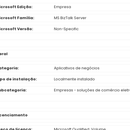
icrosoft Edição:
Empresa
icrosoft Família:
MS BizTalk Server
icrosoft Versão:
Non-Specific
eral
ategoria:
Aplicativos de negócios
ipo de instalação:
Localmente instalado
ubcategoria:
Empresas - soluções de comércio eletr
icenciamento
reço de licença:
Microsoft Qualified, Volume