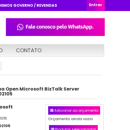
Entrar
DEMOS GOVERNO / REVENDAS
O
CONTATO
a Open Microsoft BizTalk Server
02105
osoft
Adicionar ao orçamento
2015
Orçamento ainda vazio
02105
Produtos selecionados