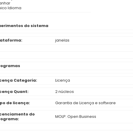
anhar
nico Idioma
erimentos do sistema
lataforma:
janelas
rogramas
icença Categoria:
Licença
icença Quant:
2 núcleos
ipo de licença:
Garantia de Licença e software
icenciamento do
MOLP: Open Business
rograma: