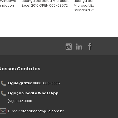
t Windows
Licença perpétua Microsoft
Licença perpétua Open
undation
Excel 2016 OPEN 065-08572
Microsoft Exchange
Standard 2016 312-04349
Nossos Contatos
Ligue grátis:
0800-605-6555
Ligação local e WhatsApp:
(51) 3092.9000
E-mail:
atendimento@5ti.com.br