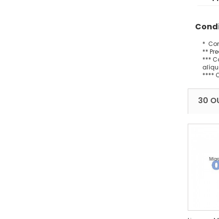
Condi
* Con
** Pr
*** C
alíqu
**** 
30 O