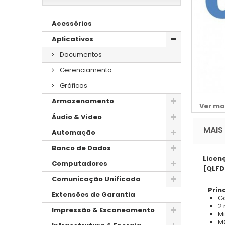
Acessórios
Aplicativos
Documentos
Gerenciamento
Gráficos
Armazenamento
Ver ma
Áudio & Vídeo
MAIS
Automação
Banco de Dados
Licen
Computadores
[QLFD
Comunicação Unificada
Prin
Extensões de Garantia
Ga
2 
Impressão & Escaneamento
Mi
M