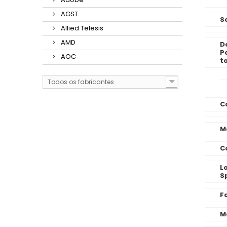
AGST
S
Allied Telesis
AMD
D
P
AOC
to
Todos os fabricantes
C
M
C
L
Sp
F
M