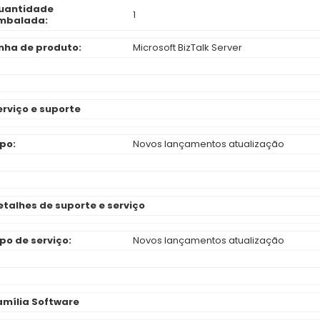
uantidade
1
mbalada:
inha de produto:
Microsoft BizTalk Server
erviço e suporte
ipo:
Novos lançamentos atualização
etalhes de suporte e serviço
ipo de serviço:
Novos lançamentos atualização
amília Software