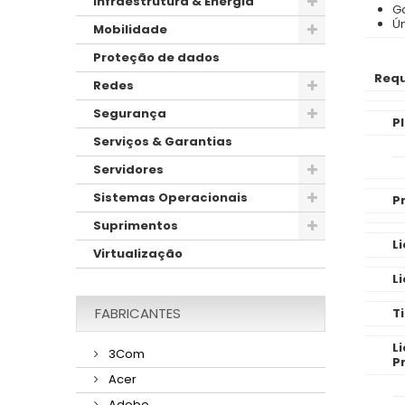
Infraestrutura & Energia
G
Ú
Mobilidade
Proteção de dados
Requ
Redes
Segurança
P
Serviços & Garantias
Servidores
Sistemas Operacionais
P
Suprimentos
L
Virtualização
L
FABRICANTES
T
L
3Com
P
Acer
Adobe