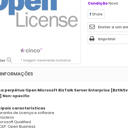
Condição
Novo
Share
Enviar a um a
Imprimir
ior
* Imagem meramente ilustrativa
 INFORMAÇÕES
ça perpétua Open Microsoft BizTalk Server Enterprise [BztlkSvr
] Non-specific
cipais características
rantia de Licença e software
núcleos
crosoft Qualified
OLP: Open Business