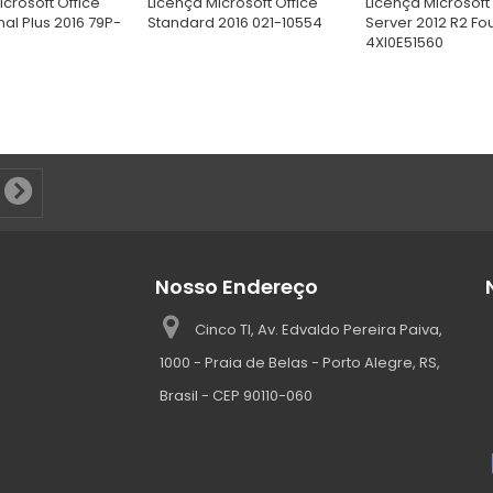
icrosoft Office
Licença Microsoft Office
Licença Microsof
nal Plus 2016 79P-
Standard 2016 021-10554
Server 2012 R2 Fo
4XI0E51560
Nosso Endereço
Cinco TI, Av. Edvaldo Pereira Paiva,
1000 - Praia de Belas - Porto Alegre, RS,
Brasil - CEP 90110-060