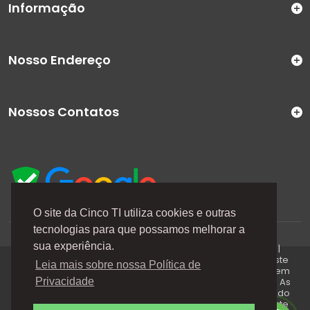
Informação
Nosso Endereço
Nossos Contatos
O site da Cinco TI utiliza cookies e outras
tecnologias para que possamos melhorar a
A Cinco TI (5TI) é uma marca registrada de CINCO TI
sua experiência.
COMERCIO E SERVICOS LTDA | CNPJ: 08.307.867/0001-04 |
Todos os direitos reservados. Os preços anunciados neste
Leia mais sobre nossa Política de
site ou via e-mails promocionais podem ser alterados sem
prévio aviso. A 5TI não é responsável por erros descritos. As
Privacidade
fotos contidas nessa página são meramente ilustrativas do
produto e podem variar de acordo com o fornecedor/lote