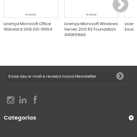
Licença Microsoft Office
Licença Microsoft Windows
Licen
Standard 2016 021-10554
Server 2012 R2 Foundation
Excel
4XI0E51560
Categorias