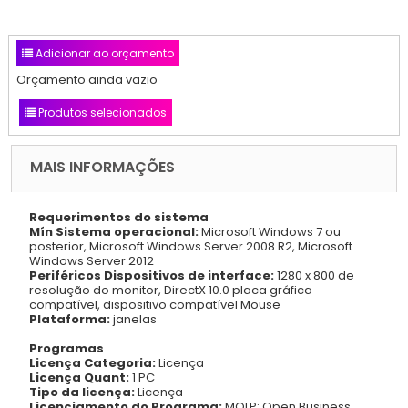
Adicionar ao orçamento
Orçamento ainda vazio
Produtos selecionados
MAIS INFORMAÇÕES
Requerimentos do sistema
Mín Sistema operacional:
Microsoft Windows 7 ou
posterior, Microsoft Windows Server 2008 R2, Microsoft
Windows Server 2012
Periféricos Dispositivos de interface:
1280 x 800 de
resolução do monitor, DirectX 10.0 placa gráfica
compatível, dispositivo compatível Mouse
Plataforma:
janelas
Programas
Licença Categoria:
Licença
Licença Quant:
1 PC
Tipo da licença:
Licença
Licenciamento do Programa:
MOLP: Open Business