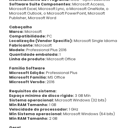
Software Suite Componentes:
Microsoft Access,
Microsoft Excel, Microsoft Lync, a Microsoft OneNote, o
Microsoft Outlook, o Microsoft PowerPoint, Microsoft
Publisher, Microsoft Word
Cabeçalho
Marca:
Microsoft
Compatibilidade:
PC
Localização (Vendor Specific):
Microsoft Single Idioma
Fabricante:
Microsoft
Modelo:
Professional Plus 2016
Quantidade embalada:
1
Linha de produto:
Microsoft Office
Família Software
Microsoft Edição:
Professional Plus
Microsoft Família:
MS Office
Microsoft Versão:
2016
Requisitos do sistema:
Espaço mínimo de disco rígido:
3 GB Mín
Sistema operacional:
Microsoft Windows (32 bits)
Mín RAM Tamanho:
1 GB
Velocidade do processador:
1 GHz
Mín Sistema operacional:
Microsoft Windows (64 bits)
Mín RAM Tamanho:
2 GB
Geral