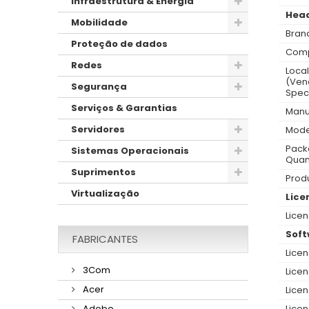
Infraestrutura & Energia
Hea
Mobilidade
Bran
Proteção de dados
Compa
Redes
Local
(Ven
Segurança
Speci
Serviços & Garantias
Manu
Servidores
Mode
Pack
Sistemas Operacionais
Quant
Suprimentos
Produ
Virtualização
Lice
Licen
Soft
FABRICANTES
Lice
3Com
Licen
Acer
Licen
Lice
Adobe