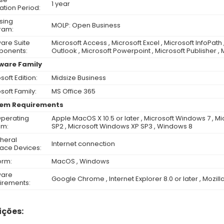
1 year
ation Period:
sing
MOLP: Open Business
ram:
are Suite
Microsoft Access , Microsoft Excel , Microsoft InfoPath
onents:
Outlook , Microsoft Powerpoint , Microsoft Publisher ,
ware Family
soft Edition:
Midsize Business
soft Family:
MS Office 365
em Requirements
Operating
Apple MacOS X 10.5 or later , Microsoft Windows 7 , M
em:
SP2 , Microsoft Windows XP SP3 , Windows 8
heral
Internet connection
face Devices:
orm:
MacOS , Windows
ware
Google Chrome , Internet Explorer 8.0 or later , Mozilla 
irements:
ções: