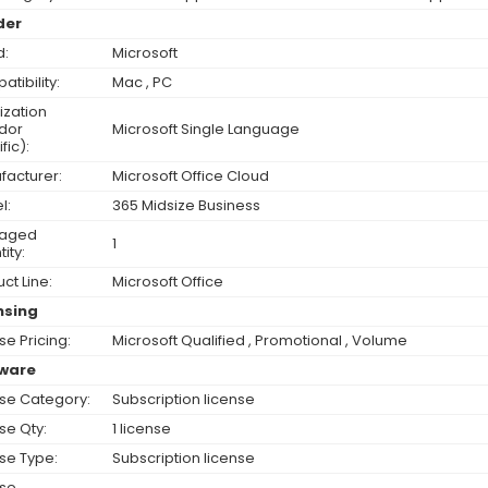
der
d:
Microsoft
tibility:
Mac , PC
ization
dor
Microsoft Single Language
fic):
facturer:
Microsoft Office Cloud
l:
365 Midsize Business
aged
1
ity:
ct Line:
Microsoft Office
nsing
se Pricing:
Microsoft Qualified , Promotional , Volume
ware
nse Category:
Subscription license
se Qty:
1 license
se Type:
Subscription license
nse