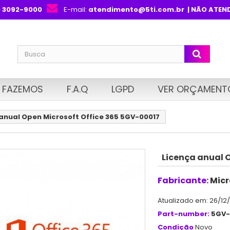
) 3092-9000
E-mail:
atendimento@5ti.com.br
| NÃO ATEN
 FAZEMOS
F.A.Q
LGPD
VER ORÇAMENT
anual Open Microsoft Office 365 5GV-00017
Licença anual 
Fabricante:
Micr
Atualizado em: 26/12
Part-number:
5GV-
Condição
Novo