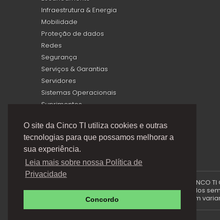
Infraestrutura & Energia
Mobilidade
Proteção de dados
Redes
Segurança
Serviços & Garantias
Servidores
Sistemas Operacionais
Suprimentos
Virtualização
O site da Cinco TI utiliza cookies e outras
tecnologias para que possamos melhorar a
sua experiência.
Leia mais sobre nossa Política de
Privacidade
A Cinco TI (5TI) é uma marca registrada de CINCO TI
via e-mails promocionais podem ser alterados sem p
produto e podem variar 
Concordo