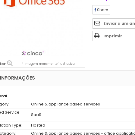
Share
Enviar a um a
Imprimir
ior
* Imagem meramente ilustrativa
 INFORMAÇÕES
ral
gory:
Online & appliance based services
ed Service
SaaS
:
llation Type:
Hosted
ategory:
Online & appliance based services - office applicati