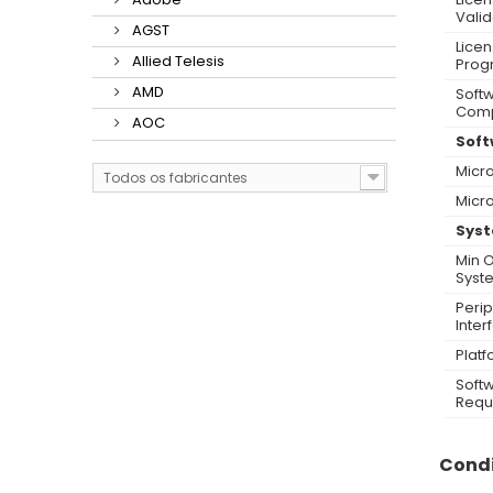
Valid
AGST
Licen
Allied Telesis
Prog
AMD
Softw
Comp
AOC
Soft
Micro
Todos os fabricantes
Micro
Syst
Min 
Syst
Perip
Inter
Platf
Soft
Requ
Condi