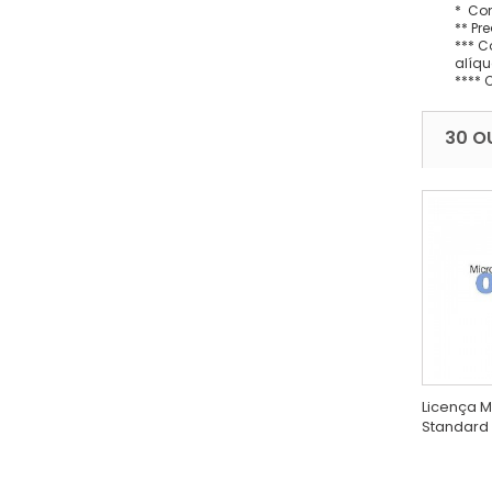
* Con
** Pr
*** C
alíqu
**** 
30 O
Licença M
Standard 