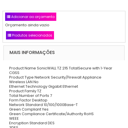
Adicionar ao orçamento
Orçamento ainda vazio
Produtos selecionados
MAIS INFORMAÇÕES
Product Name SonicWALL TZ 215 TotalSecure with 1-Year
CGSS
Product Type Network Security/Firewall Appliance
Wireless LAN No
Ethernet Technology Gigabit Ethernet
Product Family TZ
Total Number of Ports 7
Form Factor Desktop
Network Standard 10/100/1000Base-T
Green Compliant Yes
Green Compliance Certificate/Authority RoHS
WEEE
Encryption Standard DES
3DES