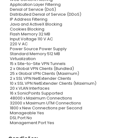
Application Layer Filtering
Denial of Service (DoS)
Distributed Denial of Service (DDoS)
IP Address Filtering
Java and ActiveX Blocking
Cookies Blocking
Flash Memory 32 MB
Input Voltage 110 V AC
220 V AC
Power Source Power Supply
Standard Memory 512 MB
Virtualization
15 x Site-to-Site VPN Tunnels
2 x Global VPN Clients (Bundled)
25 x Global VPN Clients (Maximum)
2 x SSL VPN NetExtender Clients
10 x SSL VPN NetExtender Clients (Maximum)
20 x VLAN Interfaces
16 x SonicPoints Supported
48000 x Maximum Connections
32000 x Maximum UTM Connections
1800 x New Connections per Second
Manageable Yes
DSL Port No
Management Port Yes