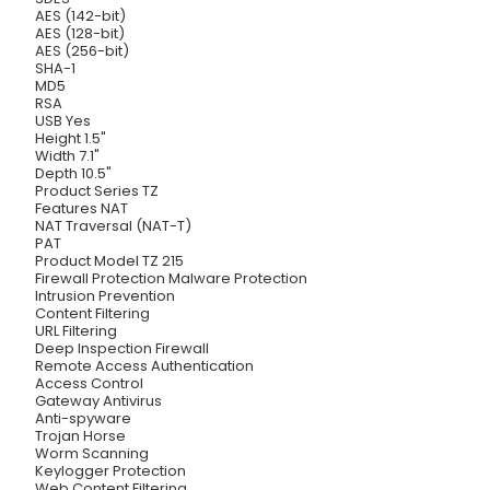
AES (142-bit)
AES (128-bit)
AES (256-bit)
SHA-1
MD5
RSA
USB Yes
Height 1.5"
Width 7.1"
Depth 10.5"
Product Series TZ
Features NAT
NAT Traversal (NAT-T)
PAT
Product Model TZ 215
Firewall Protection Malware Protection
Intrusion Prevention
Content Filtering
URL Filtering
Deep Inspection Firewall
Remote Access Authentication
Access Control
Gateway Antivirus
Anti-spyware
Trojan Horse
Worm Scanning
Keylogger Protection
Web Content Filtering