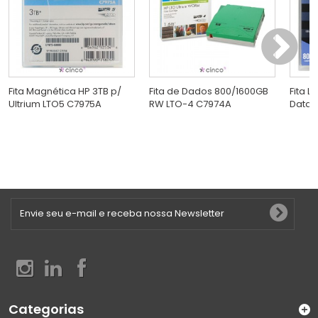
Fita Magnética HP 3TB p/
Fita de Dados 800/1600GB
Fita L
Ultrium LTO5 C7975A
RW LTO-4 C7974A
Data 
Categorias