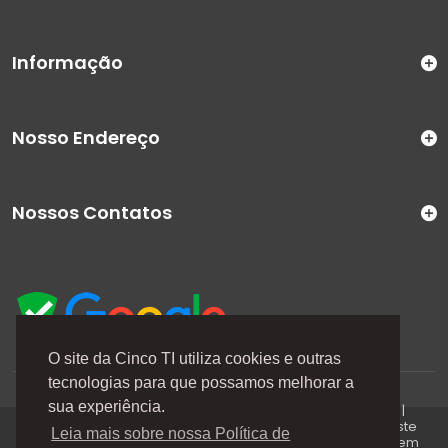
Informação
Nosso Endereço
Nossos Contatos
O site da Cinco TI utiliza cookies e outras
tecnologias para que possamos melhorar a
A Cinco TI (5TI) é uma marca registrada de CINCO TI
sua experiência.
COMERCIO E SERVICOS LTDA | CNPJ: 08.307.867/0001-04 |
Todos os direitos reservados. Os preços anunciados neste
Leia mais sobre nossa Política de
site ou via e-mails promocionais podem ser alterados sem