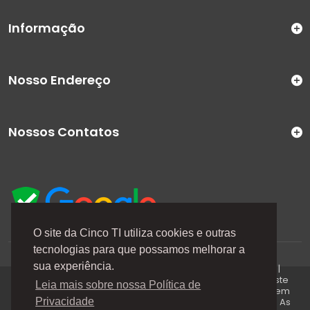
Informação
Nosso Endereço
Nossos Contatos
O site da Cinco TI utiliza cookies e outras
tecnologias para que possamos melhorar a
A Cinco TI (5TI) é uma marca registrada de CINCO TI
sua experiência.
COMERCIO E SERVICOS LTDA | CNPJ: 08.307.867/0001-04 |
Todos os direitos reservados. Os preços anunciados neste
Leia mais sobre nossa Política de
site ou via e-mails promocionais podem ser alterados sem
prévio aviso. A 5TI não é responsável por erros descritos. As
Privacidade