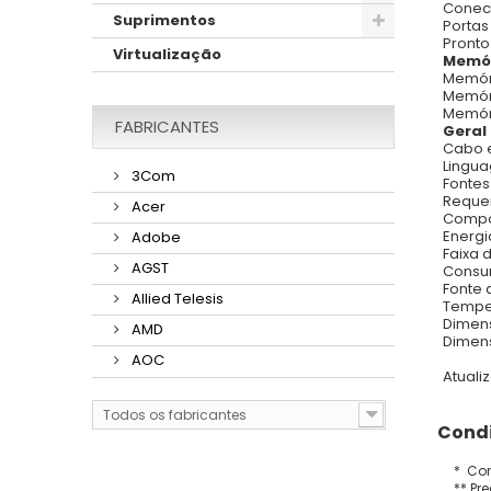
Conec
Suprimentos
Portas
Pront
Virtualização
Memó
Memór
Memór
Memóri
FABRICANTES
Geral
Cabo 
Lingua
3Com
Fonte
Reque
Acer
Compa
Energ
Adobe
Faixa 
AGST
Consu
Fonte 
Allied Telesis
Tempe
Dimen
AMD
Dimens
AOC
Atuali
Todos os fabricantes
Condi
* Con
** Pr