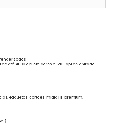
i renderizados
 de até 4800 dpi em cores e 1200 dpi de entrada
cias, etiquetas, cartões, mídia HP premium,
nal)