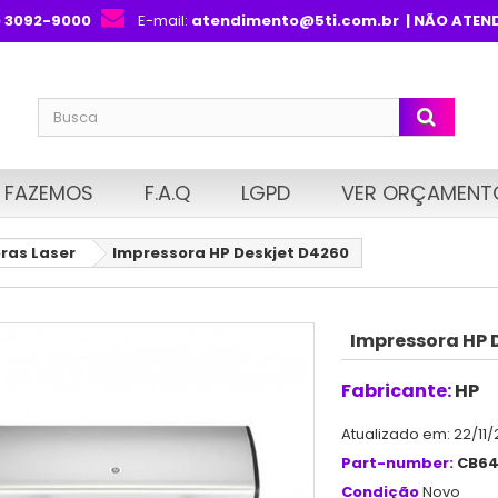
) 3092-9000
E-mail:
atendimento@5ti.com.br
| NÃO ATEN
 FAZEMOS
F.A.Q
LGPD
VER ORÇAMENT
ras Laser
Impressora HP Deskjet D4260
Impressora HP 
Fabricante:
HP
Atualizado em: 22/11/
Part-number:
CB6
Condição
Novo