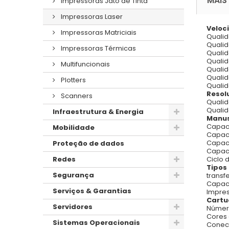
MAIS
Impressoras Jato de Tinta
Impressoras Laser
Veloc
Impressoras Matriciais
Qualid
Qualid
Impressoras Térmicas
Qualid
Qualid
Multifuncionais
Qualid
Qualid
Plotters
Qualid
Resol
Scanners
Qualid
Qualid
Infraestrutura & Energia
Manus
Capaci
Mobilidade
Capaci
Capaci
Proteção de dados
Capaci
Ciclo 
Redes
Tipos
Segurança
transf
Capac
Serviços & Garantias
Impres
Cart
Servidores
Número
Cores 
Sistemas Operacionais
Conec