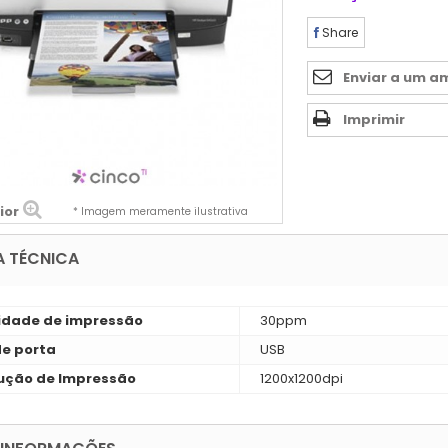
Share
Enviar a um a
Imprimir
ior
* Imagem meramente ilustrativa
A TÉCNICA
idade de impressão
30ppm
de porta
USB
ução de Impressão
1200x1200dpi