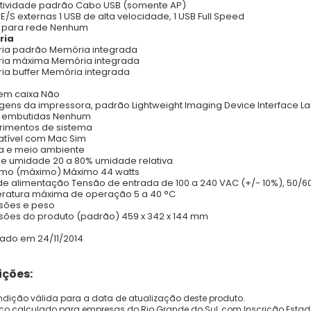
tividade padrão Cabo USB (somente AP)
 E/S externas 1 USB de alta velocidade, 1 USB Full Speed
o para rede Nenhum
ria
ia padrão Memória integrada
ia máxima Memória integrada
a buffer Memória integrada
em caixa Não
gens da impressora, padrão Lightweight Imaging Device Interface La
s embutidas Nenhum
rimentos de sistema
tível com Mac Sim
ia e meio ambiente
de umidade 20 a 80% umidade relativa
mo (máximo) Máximo 44 watts
de alimentação Tensão de entrada de 100 a 240 VAC (+/- 10%), 50/60
ratura máxima de operação 5 a 40 °C
sões e peso
ões do produto (padrão) 459 x 342 x 144 mm
zado em 24/11/2014
ções:
dição válida para a data de atualização deste produto.
eço calculado para empresas do Rio Grande do Sul, com Inscrição Estad