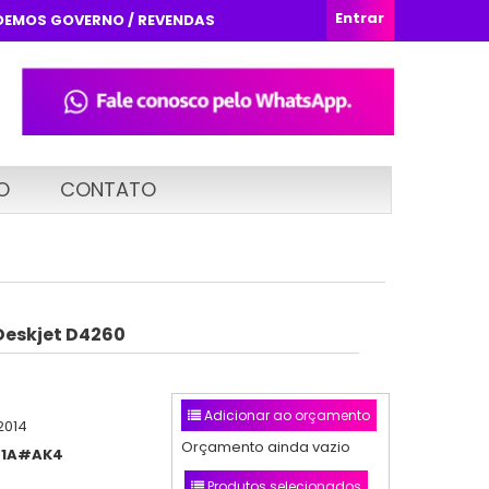
Entrar
DEMOS GOVERNO / REVENDAS
O
CONTATO
Deskjet D4260
Adicionar ao orçamento
2014
Orçamento ainda vazio
41A#AK4
Produtos selecionados