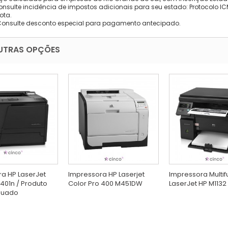
onsulte incidência de impostos adicionais para seu estado: Protocolo ICMS
ota.
Consulte desconto especial para pagamento antecipado.
UTRAS OPÇÕES
a HP LaserJet
Impressora HP Laserjet
Impressora Multif
401n / Produto
Color Pro 400 M451DW
LaserJet HP M1132
nuado