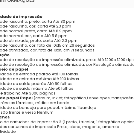
 INFORMAÇÕES
idade de impressão
ade rascunho, preto, carta Até 30 ppm
ade rascunho, cor, carta Até 23 ppm
ade normal, preto, carta Até 8.9 ppm
ade normal, cor, carta Até 5.8 ppm
ade otimizada, preto, carta Até 2.3 ppm
ade rascunho, cor, foto de 10x15 cm 26 segundos
ade otimizada, cor, foto de 10x15 cm 71 segundos
ução
ade de resolução de impressão otimizada, preto Até 1200 x 1200 dp
ade de resolução de impressão otimizada, cor Resolução otimizada
eio de papel
dade de entrada padrão Até 100 folhas
dade de entrada máxima Até 100 folhas
dade de saída padrão Até 50 folhas
dade de saída máxima Até 50 folhas
de trabalho Até 3000 páginas
 de papel Papel
(comum, inkjet, fotográfico) envelopes, transparên
erências térmicas, mídia sem borde
idade de bandeja para papel, máxima 1 bandeja
são frente e verso Nenhum
uchos
 de cartuchos de impressão 3 (1 preto, 1 tricolor, 1 fotográfico opcio
dos cartuchos de impressão Preto, ciano, magenta, amarelo
tividade