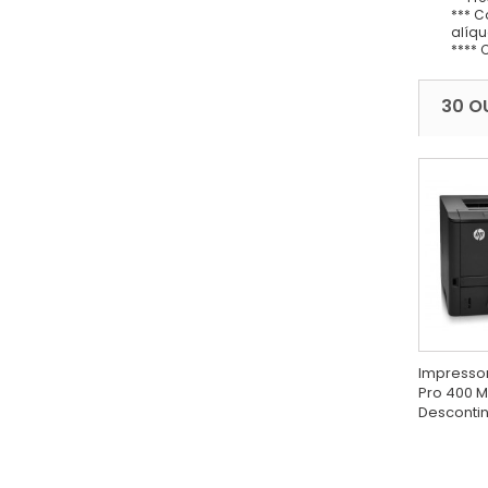
*** C
alíqu
**** 
30 O
Impressor
Pro 400 M
Desconti