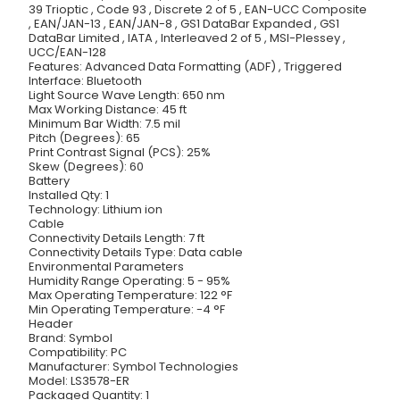
39 Trioptic , Code 93 , Discrete 2 of 5 , EAN-UCC Composite
, EAN/JAN-13 , EAN/JAN-8 , GS1 DataBar Expanded , GS1
DataBar Limited , IATA , Interleaved 2 of 5 , MSI-Plessey ,
UCC/EAN-128
Features: Advanced Data Formatting (ADF) , Triggered
Interface: Bluetooth
Light Source Wave Length: 650 nm
Max Working Distance: 45 ft
Minimum Bar Width: 7.5 mil
Pitch (Degrees): 65
Print Contrast Signal (PCS): 25%
Skew (Degrees): 60
Battery
Installed Qty: 1
Technology: Lithium ion
Cable
Connectivity Details Length: 7 ft
Connectivity Details Type: Data cable
Environmental Parameters
Humidity Range Operating: 5 - 95%
Max Operating Temperature: 122 °F
Min Operating Temperature: -4 °F
Header
Brand: Symbol
Compatibility: PC
Manufacturer: Symbol Technologies
Model: LS3578-ER
Packaged Quantity: 1