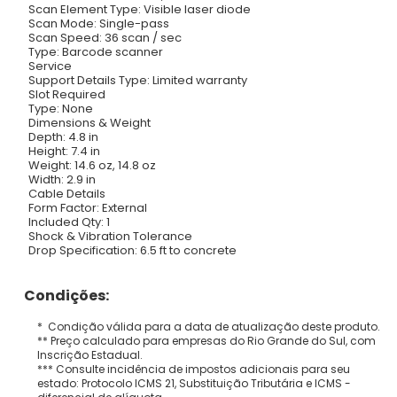
Scan Element Type: Visible laser diode
Scan Mode: Single-pass
Scan Speed: 36 scan / sec
Type: Barcode scanner
Service
Support Details Type: Limited warranty
Slot Required
Type: None
Dimensions & Weight
Depth: 4.8 in
Height: 7.4 in
Weight: 14.6 oz, 14.8 oz
Width: 2.9 in
Cable Details
Form Factor: External
Included Qty: 1
Shock & Vibration Tolerance
Drop Specification: 6.5 ft to concrete
Condições:
* Condição válida para a data de atualização deste produto.
** Preço calculado para empresas do Rio Grande do Sul, com
Inscrição Estadual.
*** Consulte incidência de impostos adicionais para seu
estado: Protocolo ICMS 21, Substituição Tributária e ICMS -