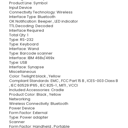
Product Line: Symbol
Input Device
Connectivity Technology: Wireless
Interface Type: Bluetooth
OK Notification: Beeper , LED indicator
TTL Decoding: Decoded
Interface Required
Total Qty: 1
Type: RS-232
Type: Keyboard
Interface: Wand
Type: Barcode scanner
Interface: IBM 468x/469x
Type: USB
Interface: Synapse
Miscellaneous
Color: Twilight black , Yellow
Compliant Standards: EMC , FCC Part 15 B , ICES-003 Class B
, IEC 60529 IP65 , IEC 825-1 , MITI , VCCI
Included Accessories: Cradle
Product Color: Black , Yellow
Networking
Wireless Connectivity: Bluetooth
Power Device
Form Factor: External
Type: Power adapter
Scanner
Form Factor: Handheld , Portable