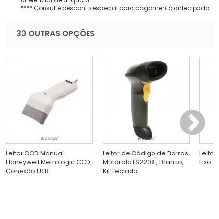
diferencial de alíquota.
**** Consulte desconto especial para pagamento antecipado.
30 OUTRAS OPÇÕES
Leitor CCD Manual
Leitor de Código de Barras
Leito
Honeywell Metrologic CCD
Motorola LS2208 , Branco,
Fixo 
Conexão USB
Kit Teclado