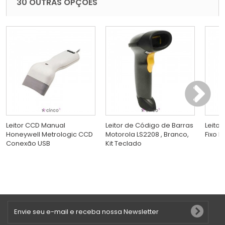
30 OUTRAS OPÇÕES
Leitor CCD Manual
Leitor de Código de Barras
Leito
Honeywell Metrologic CCD
Motorola LS2208 , Branco,
Fixo 
Conexão USB
Kit Teclado